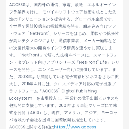
ACCESSは、国内外の通信、家電、放送、エネルギーイン
フラ業界向けに、モバイルソフトウェア技術を核とした先
進のITソリューションを提供する、グローバル企業です。
全世界で累計10億台の搭載実績を誇る、組み込み向けソフ
®
トウェア「NetFront
」シリーズをはじめ、柔軟かつ拡張性
が高いテクノロジにより、通信事業者、メーカー顧客など
の次世代端末の開発やインフラ構築を速やかに実現しま
す。「NetFront」で培った技術をベースに、スマートフォ
®
ン・タブレット向けアプリシリーズ「NetFront
Life」シリ
ーズを開発し、エンドユーザー向けに提供しています。ま
た、2008年より展開している電子書籍ビジネスをさらに拡
大し、2011年４月には、クロスメディア対応の電子出版プ
™
ラットフォーム「ACCESS
Digital Publishing
Ecosystem」を市場投入し、事業社の電子出版ビジネスを
包括的に支援しています。2001年より東証マザーズにて株
式を公開（4813）し、現在、アメリカ、アジア、ヨーロッ
パ地域の子会社を拠点に国際展開も推進しています。
ACCESSに関する詳細は
https://www.access-