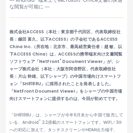
― Android
端末上でMicrosoft
Office文書の快適
な閲覧が可能に ―
株式会社ACCESS（本社：東京都千代田区、代表取締役社
長：鎌田 富久、以下ACCESS）の子会社であるACCESS
China Inc.（所在地：北京市、最高経営責任者：趙 敏、以
下ACCESS China）は、ACCESSの携帯端末向け文書閲覧
®
ソフトウェア「NetFront
Document Viewer」が、シ
ャープ株式会社（本社：大阪市阿倍野区、代表取締役社
長：片山 幹雄、以下シャープ）の中国市場向けスマートフ
ォン「SH8188U」に採用されたことを発表しました。
「NetFront Document Viewer」をシャープの中国市場
向けスマートフォンに提供するのは、今回が初めてです。
「SH8188U」は、シャープが今年6月末から中国で販売して
™
いる、Android
2.2搭載のスマートフォンです。WiFi／3G
への対応に加えて、タッチスクリーンやHDMI出力端子、