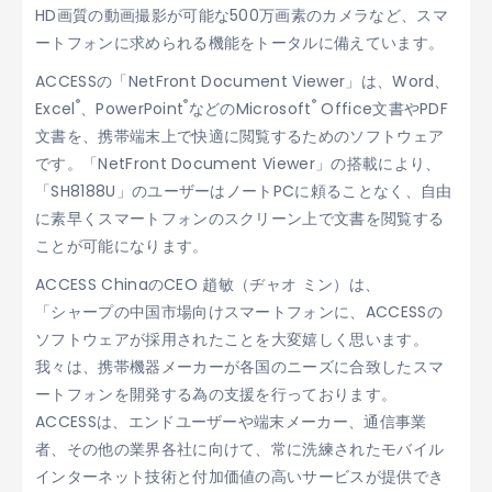
HD画質の動画撮影が可能な500万画素のカメラなど、スマ
ートフォンに求められる機能をトータルに備えています。
ACCESSの「NetFront Document Viewer」は、Word、
®
®
®
Excel
、PowerPoint
などのMicrosoft
Office文書やPDF
文書を、携帯端末上で快適に閲覧するためのソフトウェア
です。「NetFront Document Viewer」の搭載により、
「SH8188U」のユーザーはノートPCに頼ることなく、自由
に素早くスマートフォンのスクリーン上で文書を閲覧する
ことが可能になります。
ACCESS ChinaのCEO 趙敏（ヂャオ ミン）は、
「シャープの中国市場向けスマートフォンに、ACCESSの
ソフトウェアが採用されたことを大変嬉しく思います。
我々は、携帯機器メーカーが各国のニーズに合致したスマ
ートフォンを開発する為の支援を行っております。
ACCESSは、エンドユーザーや端末メーカー、通信事業
者、その他の業界各社に向けて、常に洗練されたモバイル
インターネット技術と付加価値の高いサービスが提供でき