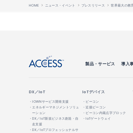
HOME
ニュース・イベント
プレスリリース
↑
製品・サービス
導入
DX／IoT
IoTデバイス
・IOWNサービス開発支援
・ビーコン
・エネルギーマネジメントソリュ
・近接ビーコン
ーション
・ビーコン内蔵点字ブロック
・DX／IoT新規ビジネス創造・自
・IoTゲートウェイ
走支援
・DX／IoTプロフェッショナルサ