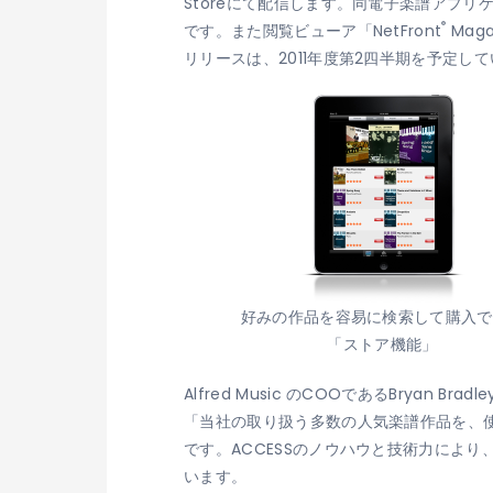
Storeにて配信します。同電子楽譜アプ
®
です。また閲覧ビューア「NetFront
Mag
リリースは、2011年度第2四半期を予定し
好みの作品を容易に検索して購入で
「ストア機能」
Alfred Music のCOOであるBryan Brad
「当社の取り扱う多数の人気楽譜作品を、
です。ACCESSのノウハウと技術力によ
います。