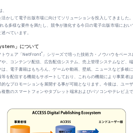
久は、
て電子出版市場に向けてソリューションを投入してきました。『ACCESS D
求められる多様な要件を満たし、競争が激化する今日の電子出版市場にお
と述べています。
Ecosystem」について
®
ウェア「NetFront
」シリーズで培った技術力・ノウハウをベースに
アや、コンテンツ配信、広告配信システム、売上管理システムなど、
ツは、電子書籍はもちろん、ゲームや動画、壁紙、ニュースなど多岐
報等を配信する機能もサポートしており、これらの機能により事業者
果的なプロモーションを展開する事が可能となります。今後は、ユー
る複数のスマートフォンやタブレット端末およびパソコンやテレビ上