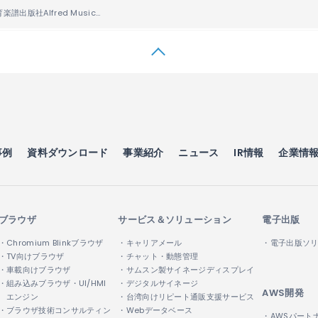
世界最大の教育楽譜出版社Alfred Music、ACCESSの電子出版プラットフォーム 「ACCESS
Digit
™
事例
資料ダウンロード
事業紹介
ニュース
IR情報
企業情
ブラウザ
サービス＆ソリューション
電子出版
・Chromium Blinkブラウザ
・キャリアメール
・電子出版ソ
・TV向けブラウザ
・チャット・動態管理
・車載向けブラウザ
・サムスン製サイネージディスプレイ
・組み込みブラウザ・UI/HMI
・デジタルサイネージ
AWS開発
エンジン
・台湾向けリピート通販支援サービス
・ブラウザ技術コンサルティン
・Webデータベース
・AWSパート