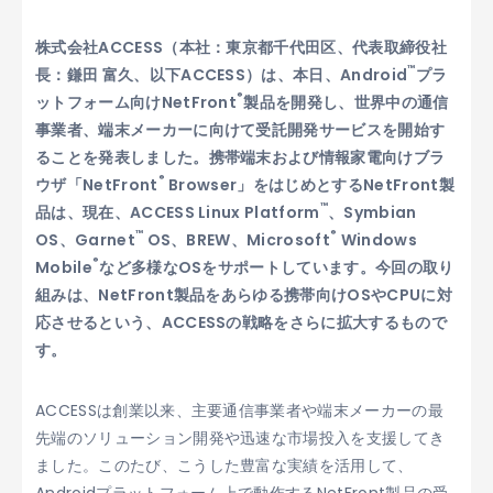
株式会社ACCESS（本社：東京都千代田区、代表取締役社
™
長：鎌田 富久、以下ACCESS）は、本日、Android
プラ
®
ットフォーム向けNetFront
製品を開発し、世界中の通信
事業者、端末メーカーに向けて受託開発サービスを開始す
ることを発表しました。携帯端末および情報家電向けブラ
®
ウザ「NetFront
Browser」をはじめとするNetFront製
™
品は、現在、ACCESS Linux Platform
、Symbian
™
®
OS、Garnet
OS、BREW、Microsoft
Windows
®
Mobile
など多様なOSをサポートしています。今回の取り
組みは、NetFront製品をあらゆる携帯向けOSやCPUに対
応させるという、ACCESSの戦略をさらに拡大するもので
す。
ACCESSは創業以来、主要通信事業者や端末メーカーの最
先端のソリューション開発や迅速な市場投入を支援してき
ました。このたび、こうした豊富な実績を活用して、