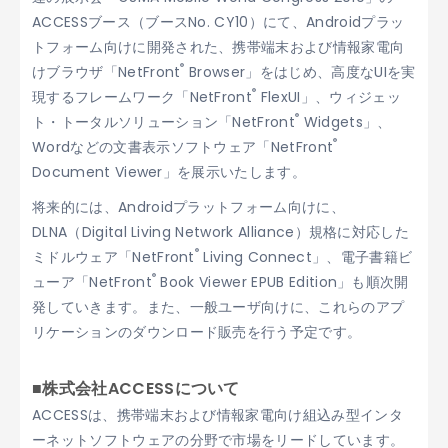
ACCESSブース（ブースNo. CY10）にて、Androidプラッ
トフォーム向けに開発された、携帯端末および情報家電向
®
けブラウザ「NetFront
Browser」をはじめ、高度なUIを実
®
現するフレームワーク「NetFront
FlexUI」、ウィジェッ
®
ト・トータルソリューション「NetFront
Widgets」、
®
Wordなどの文書表示ソフトウェア「NetFront
Document Viewer」を展示いたします。
将来的には、Androidプラットフォーム向けに、
DLNA（Digital Living Network Alliance）規格に対応した
®
ミドルウェア「NetFront
Living Connect」、電子書籍ビ
®
ューア「NetFront
Book Viewer EPUB Edition」も順次開
発していきます。また、一般ユーザ向けに、これらのアプ
リケーションのダウンロード販売を行う予定です。
■株式会社ACCESSについて
ACCESSは、携帯端末および情報家電向け組込み型インタ
ーネットソフトウェアの分野で市場をリードしています。