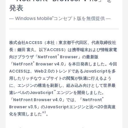
発表
― Windows Mobile
コンセプト版を無償提供 ―
®
株式会社ACCESS（本社：東京都千代田区、代表取締役社
長：鎌田 富久、以下ACCESS）は携帯端末および情報家電
®
向けブラウザ「NetFront
Browser」の最新版
®
「NetFront
Browser v4.0」を本日発表しました。今回
ACCESSは、Web2.0のトレンドであるJavaScriptを多
用したリッチなウェブサイトの閲覧が快適に行えるよう
に、エンジンの構造を刷新し、組み込み向けとして世界最
™
速レベルのJavaScript
エンジンを開発しました。
®
「NetFront Browser v4.0」では、「NetFront
Browser v3.5」のJavaScriptエンジンと比べ20倍高速
※2
化を実現しました
。