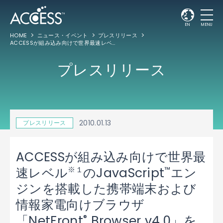
EN
MENU
HOME
ニュース・イベント
プレスリリース
ACCESSが組み込み向けで世界最速レベル
のJavaScript
エンジンを搭載した携帯
※１
™
プレスリリース
2010.01.13
プレスリリース
ACCESSが組み込み向けで世界最
※１
™
速レベル
のJavaScript
エン
ジンを搭載した携帯端末および
情報家電向けブラウザ
®
「NetFront
Browser v4.0」を