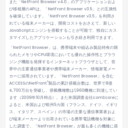
また「NetFront Browser v4.0」のアプリケーションおよ
び移植層のAPIは、「NetFront Browser v3.5」との互換性
を確保しています。「NetFront Browser v3.5」を利用さ
れている端末メーカーは、開発コストをおさえて、新しい
JavaScriptエンジンを搭載することが可能で、独自にカス
タマイズしたアプリケーションも引き続き利用できます。
「NetFront Browser」は、携帯端末や組込み製品特有の限
られたメモリやCPU環境においても優れた操作性とブラウ
ジング機能を発揮するインターネットブラウザとして、世
界中の主要通信事業者や携帯端末メーカー、情報家電メー
カーに採用されています。「NetFront Browser」を含む
®
ACCESSのNetFront
製品の累計搭載台数は、世界で8億
4,700万台を突破し、搭載機種数は1,960機種に到達してい
ます（2009年10月時点）。また米国調査会社comScoreに
よると、米国および欧州5カ国（フランス、ドイツ、イギリ
ス、イタリア、スペイン）の市場の主要な通信事業者およ
び端末メーカーより出荷されている携帯電話機種を対象に
した調査で、「NetFront Browser」が最も多くの機種に搭