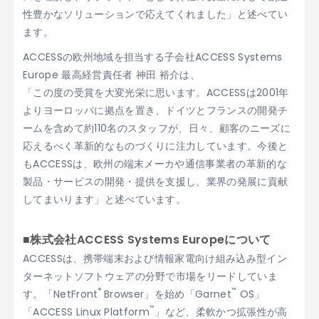
性豊かなソリューションで応えてくれました」と述べてい
ます。
ACCESSの欧州地域を担当する子会社ACCESS Systems
Europe 最高経営責任者 神田 裕介は、
「この度の受賞を大変光栄に思います。ACCESSは2001年
よりヨーロッパに拠点を置き、ドイツとフランスの開発チ
ームを含めて約110名のスタッフが、日々、顧客のニーズに
応えるべく革新的なものづくりに注力しています。今後と
もACCESSは、欧州の端末メーカや通信事業者の革新的な
製品・サービスの開発・提供を支援し、業界の発展に貢献
してまいります」と述べています。
■株式会社ACCESS Systems Europeについて
ACCESSは、携帯端末および情報家電向け組み込み型イン
ターネットソフトウェアの分野で市場をリードしていま
®
™
す。「NetFront
Browser」を始め「Garnet
OS」
™
「ACCESS Linux Platform
」など、柔軟かつ拡張性が高