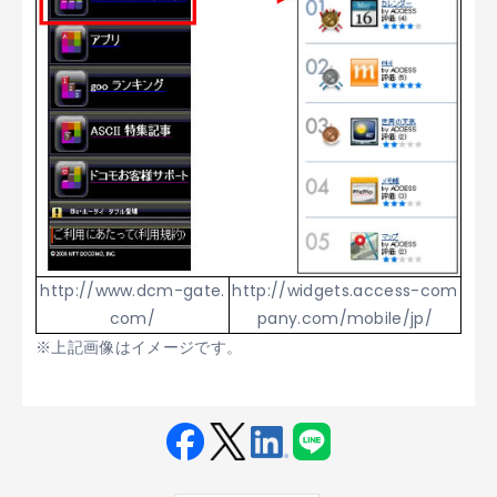
http://www.dcm-gate.
http://widgets.access-com
com/
pany.com/mobile/jp/
※上記画像はイメージです。
Fac
Twit
Link
LINE