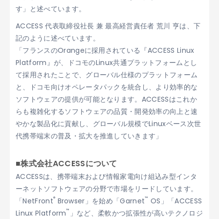
す」と述べています。
ACCESS 代表取締役社長 兼 最高経営責任者 荒川 亨は、下
記のように述べています。
「フランスのOrangeに採用されている『ACCESS Linux
Platform』が、ドコモのLinux共通プラットフォームとし
て採用されたことで、グローバル仕様のプラットフォーム
と、ドコモ向けオペレータパックを統合し、より効率的な
ソフトウェアの提供が可能となります。ACCESSはこれか
らも複雑化するソフトウェアの品質・開発効率の向上と速
やかな製品化に貢献し、グローバル規模でLinuxベース次世
代携帯端末の普及・拡大を推進していきます」
■株式会社ACCESSについて
ACCESSは、携帯端末および情報家電向け組込み型インタ
ーネットソフトウェアの分野で市場をリードしています。
®
™
「NetFront
Browser」を始め「Garnet
OS」「ACCESS
™
Linux Platform
」など、柔軟かつ拡張性が高いテクノロジ