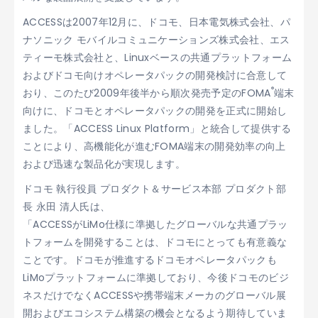
ACCESSは2007年12月に、ドコモ、日本電気株式会社、パ
ナソニック モバイルコミュニケーションズ株式会社、エス
ティーモ株式会社と、Linuxベースの共通プラットフォーム
およびドコモ向けオペレータパックの開発検討に合意して
®
おり、このたび2009年後半から順次発売予定のFOMA
端末
向けに、ドコモとオペレータパックの開発を正式に開始し
ました。「ACCESS Linux Platform」と統合して提供する
ことにより、高機能化が進むFOMA端末の開発効率の向上
および迅速な製品化が実現します。
ドコモ 執行役員 プロダクト＆サービス本部 プロダクト部
長 永田 清人氏は、
「ACCESSがLiMo仕様に準拠したグローバルな共通プラッ
トフォームを開発することは、ドコモにとっても有意義な
ことです。ドコモが推進するドコモオペレータパックも
LiMoプラットフォームに準拠しており、今後ドコモのビジ
ネスだけでなくACCESSや携帯端末メーカのグローバル展
開およびエコシステム構築の機会となるよう期待していま