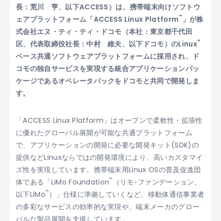
長：荒川 亨、以下ACCESS）は、携帯端末向けソフトウ
™
ェアプラットフォーム「ACCESS Linux Platform
」が株
式会社エヌ・ティ・ティ・ドコモ（本社：東京都千代田
®
区、代表取締役社長：中村 維夫、以下ドコモ）のLinux
ベース共通ソフトウェアプラットフォームに採用され、ド
コモの独自サービスを実現する統合アプリケーションパッ
ケージであるオペレータパックをドコモと共同で開発しま
す。
「ACCESS Linux Platform」はオープンで柔軟性・拡張性
に優れたグローバル展開が可能な共通プラットフォーム
で、アプリケーションの開発に必要な開発キット(SDK)の
提供などLinuxならではの開発環境により、高いカスタマイ
ズ性を実現しています。携帯端末用Linux OSの普及促進団
™
体である「LiMo Foundation
（リモ･ファンデーション、
™
以下LiMo
）」仕様に準拠していくなど、移動体通信事業者
の多彩なサービスの効率的な実現や、端末メーカのグロー
バルな製品展開を支援しています。