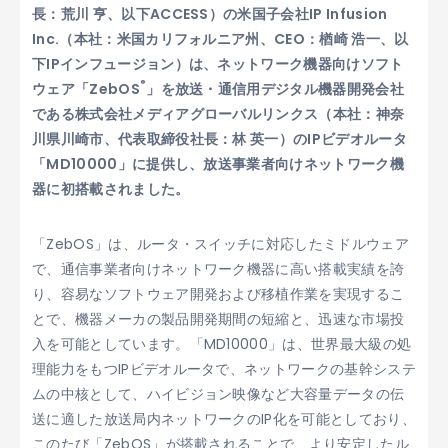
長：荒川 亨、以下ACCESS）の米国子会社IP Infusion
Inc.（本社：米国カリフォルニア州、CEO：楢崎 浩一、以
下IPインフュージョン）は、ネットワーク機器向けソフト
®
ウェア「ZebOS
」を放送・通信用デジタル機器開発会社
である株式会社メディアグローバルリンクス（本社：神奈
川県川崎市、代表取締役社長：林 英一）のIPビデオルータ
「MD10000」に提供し、放送事業者向けネットワーク機
器に初搭載されました。
「ZebOS」は、ルータ・スイッチに対応したミドルウェア
で、通信事業者向けネットワーク機器に高い搭載実績を誇
り、容易なソフトウェア開発および移植作業を実現するこ
とで、機器メーカの製品開発期間の短縮と、迅速な市場投
入を可能としています。「MD10000」は、世界最大級の処
理能力をもつIPビデオルータで、ネットワークの基幹システ
ムの中核として、ハイビジョン映像など大容量データの伝
送に適した放送局内ネットワークのIP化を可能としており、
このたび「ZebOS」が搭載されることで、より安定したル