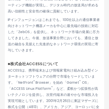
ーティング機能が実現し、デジタル時代の放送局が求める
高い信頼性と安全性の確保に貢献しています。
IPインフュージョンはこれまでも、100社以上の通信事業者
向けネットワーク機器メーカを中心に最先端の技術に対応
した「ZebOS」を提供し、ネットワーク市場の発展に尽力
してきました。今後、放送事業分野においても、通信と放
送の融合を見据えた先進的なネットワーク環境の実現に寄
与していきます。
■株式会社ACCESSについて
ACCESSは、携帯端末および情報家電向け組み込み型イン
ターネットソフトウェアの分野で市場をリードしていま
®
™
す。「NetFront
Browser」を始め「Garnet
OS」
™
「ACCESS Linux Platform
」など、柔軟かつ拡張性が高
いテクノロジを提供し、次世代端末の速やかな市場投入を
実現可能としています。2001年2月26日に東証マザーズに
株式を公開（4813）、アメリカ、アジア、ヨーロッパに全