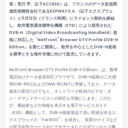
長：荒川 亨、以下ACCESS）は、フランスのデータ放送関
連技術開発会社であるEXPWAY S.A.（以下エクスプウェ
イ）と11月12日（フランス時間）にライセンス契約を締結
し、欧州電気通信標準化機構（ETSI）により採用された
DVB-H（Digital Video Broadcasting Handheld）規
®
格に対応した「NetFront
Browser DTV Profile DVB-H
Edition」を新たに開発し、欧州を中心としたDVB-H規格
を標準とする海外市場に向けて販売していきます。
NetFront Browser DTV Profile DVB-H Edition」は、携帯
電話向けデータ放送対応ブラウザで、DVB-H規格の二大標
準DVB-IPDCおよびOMA-BCASTに準拠しており、データ
放送の受信だけでなく、ネットワーク経由のビデオ・オ
ン・デマンドサービスへの対応も可能にします。このた
び、番組表などの情報を表示する電子サービスガイド
（ESG）機能として、DVB-H規格製品で高い実績を誇るエ
™
クスプウェイの「FastESG
」を統合し、投票やクイズなど
の双方向型サービスやビデオデータなどのダウンロード機