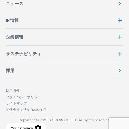
ニュース
IR情報
企業情報
サステナビリティ
採用
使用条件
プライバシーポリシー
サイトマップ
関係会社：IP Infusion
Copyright © 2026 ACCESS CO., LTD. All rights reserved.