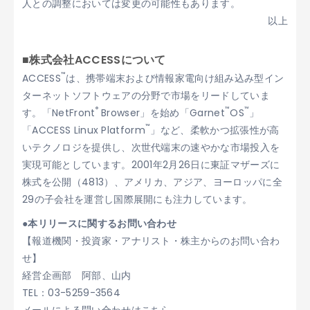
人との調整においては変更の可能性もあります。
以上
■株式会社ACCESSについて
™
ACCESS
は、携帯端末および情報家電向け組み込み型イン
ターネットソフトウェアの分野で市場をリードしていま
®
™
™
す。「NetFront
Browser」を始め「Garnet
OS
」
™
「ACCESS Linux Platform
」など、柔軟かつ拡張性が高
いテクノロジを提供し、次世代端末の速やかな市場投入を
実現可能としています。2001年2月26日に東証マザーズに
株式を公開（4813）、アメリカ、アジア、ヨーロッパに全
29の子会社を運営し国際展開にも注力しています。
●本リリースに関するお問い合わせ
【報道機関・投資家・アナリスト・株主からのお問い合わ
せ】
経営企画部 阿部、山内
TEL：03-5259-3564