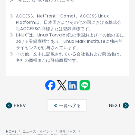
メールによる問い合わせはこちら
ACCESS、NetFront、Garnet、ACCESS Linux
Platformは、日本国およびその他の国における株式会
社ACCESSの商標または登録商標です。
®
LINUX
は、Linus Torvalds氏の米国およびその他の国に
おける登録商標であり、Linux Mark Instituteに独占的
ライセンスが供与されています。
その他、文中に記載されている会社名および商品名は、
各社の商標または登録商標です。
Fac
Twit
Link
LINE
ebo
ter
edin
PREV
NEXT
一覧へ戻る
ok
HOME
ニュース・イベント
IRリリース