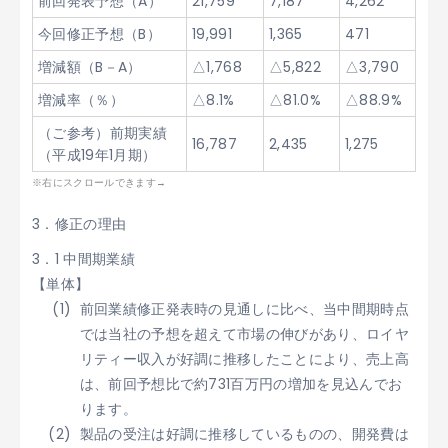
前回発表予想（A）
21,759
7,187
4,262
今回修正予想（B）
19,991
1,365
471
増減額（B－A）
△1,768
△5,822
△3,790
増減率（％）
△8.1%
△81.0%
△88.9%
（ご参考）前期実績
16,787
2,435
1,275
（平成19年1月期）
3．修正の理由
3．1 中間期業績
【単体】
前回業績修正発表時の見通しに比べ、当中間期時点
では当社の予想を超えて市場の伸びがあり、ロイヤ
リティー収入が好調に推移したことにより、売上高
は、前回予想比で約731百万円の増加を見込んでお
ります。
製品の受注は好調に推移しているものの、開発費は