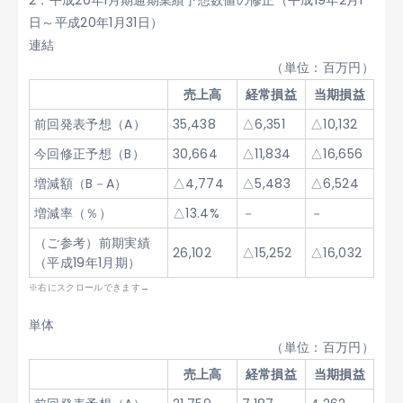
2．平成20年1月期通期業績予想数値の修正（平成19年2月1
日～平成20年1月31日）
連結
（単位：百万円）
売上高
経常損益
当期損益
前回発表予想（A）
35,438
△6,351
△10,132
今回修正予想（B）
30,664
△11,834
△16,656
増減額（B－A）
△4,774
△5,483
△6,524
増減率（％）
△13.4%
－
－
（ご参考）前期実績
26,102
△15,252
△16,032
（平成19年1月期）
単体
（単位：百万円）
売上高
経常損益
当期損益