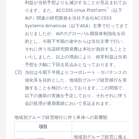
利益が当初予想よりも減少することが見込まれてお
™
ります。また、ACCESS Linux Platform
（以下
ALP）関連の研究開発を当社子会社ACCESS
Systems Americas（以下ASA）主導で行ってきて
おりましたが、ALPのグローバル開発体制強化を目
的とし、今期下半期の途中からは当社主導で行い、
それに伴う当該研究開発費は本社が負担することと
いたしました。以上の理由により、経常利益は当初
予想を大幅に下回る見込みとなっております。
当社は今期下半期よりコーポレート・ガバナンスの
強化等を目的とした、地域別グループ経営移行を実
施することを検討いたしております。この関係で、
以下の施策の実施を予定しており、それぞれに伴う
会計処理が通期業績において見込まれます。
地域別グループ経営移行に伴う単体への影響額
項目
内
地域別グループ経営に備え、研