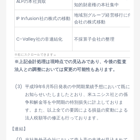
ALPの本社買取
知的財産権の本社集中
地域別グループ経営移行に伴う親
IP Infusion社の株式の移動
会社の株式移動
C-Valley社の非連結化
不採算子会社の整理
※上記会計処理は現時点での見込みであり、今後の監査
法人との調整においては変更の可能性もあります。
平成19年6月15日発表の中間期業績予想において既に
お知らせいたしましたとおり、米ユニシス社との係
争和解金等を中間期の特別損失に計上しておりま
す。また、以上全ての要因による損益の変動による
法人税額等の修正も行っております。
【連結】
当社海外子会社において売上高の未達が見込まれて