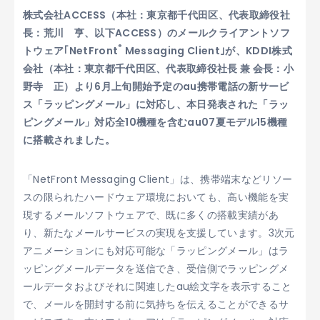
株式会社ACCESS（本社：東京都千代田区、代表取締役社
長：荒川 亨、以下ACCESS）のメールクライアントソフ
®
トウェア｢NetFront
Messaging Client｣が、KDDI株式
会社（本社：東京都千代田区、代表取締役社長 兼 会長：小
野寺 正）より6月上旬開始予定のau携帯電話の新サービ
ス「ラッピングメール」に対応し、本日発表された「ラッ
ピングメール」対応全10機種を含むau07夏モデル15機種
に搭載されました。
「NetFront Messaging Client」は、携帯端末などリソー
スの限られたハードウェア環境においても、高い機能を実
現するメールソフトウェアで、既に多くの搭載実績があ
り、新たなメールサービスの実現を支援しています。3次元
アニメーションにも対応可能な「ラッピングメール」はラ
ッピングメールデータを送信でき、受信側でラッピングメ
ールデータおよびそれに関連したau絵文字を表示すること
で、メールを開封する前に気持ちを伝えることができるサ