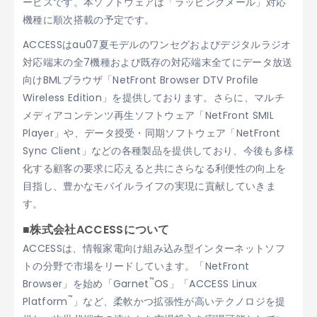
ービスです。本ソフトウェアは「ラッピングメール」対応
機種に順次搭載の予定です。
ACCESSはau07夏モデルのワンセグおよびデジタルラジオ
対応端末の全7機種および既存の対応端末全てにデータ放送
向けBMLブラウザ「NetFront Browser DTV Profile
Wireless Edition」を提供しております。さらに、マルチ
メディアコンテンツ再生ソフトウェア「NetFront SMIL
Player」や、データ授受・同期ソフトウェア「NetFront
Sync Client」などの各種製品を提供しており、今後も多様
化する顧客の要求に応えると共にさらなる利便性の向上を
目指し、豊かなモバイルライフの実現に貢献していきま
す。
■株式会社ACCESSについて
ACCESSは、情報家電向け組み込み型インターネットソフ
トの分野で市場をリードしています。「NetFront
™
Browser」を始め「Garnet
OS」「ACCESS Linux
™
Platform
」など、柔軟かつ拡張性が高いテクノロジを提