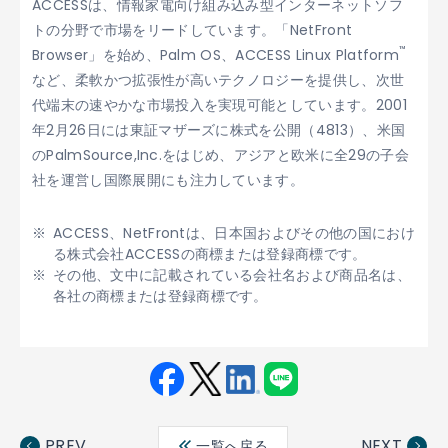
ACCESSは、情報家電向け組み込み型インターネットソフ
トの分野で市場をリードしています。「NetFront
™
Browser」を始め、Palm OS、ACCESS Linux Platform
など、柔軟かつ拡張性が高いテクノロジーを提供し、次世
代端末の速やかな市場投入を実現可能としています。2001
年2月26日には東証マザーズに株式を公開（4813）、米国
のPalmSource,Inc.をはじめ、アジアと欧米に全29の子会
社を運営し国際展開にも注力しています。
ACCESS、NetFrontは、日本国およびその他の国におけ
る株式会社ACCESSの商標または登録商標です。
その他、文中に記載されている会社名および商品名は、
各社の商標または登録商標です。
Fac
Twit
Link
LINE
ebo
ter
edin
PREV
NEXT
一覧へ戻る