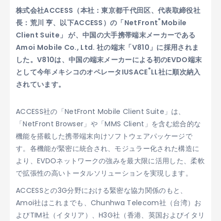
株式会社ACCESS（本社：東京都千代田区、代表取締役社
®
長：荒川 亨、以下ACCESS）の「NetFront
Mobile
Client Suite」 が、中国の大手携帯端末メーカーである
Amoi Mobile Co., Ltd. 社の端末「V810」に採用されま
した。V810は、中国の端末メーカーによる初のEVDO端末
®
として今年メキシコのオペレータIUSACE
LL社に順次納入
されています。
ACCESS社の「NetFront Mobile Client Suite」は、
「NetFront Browser」や「MMS Client」を含む総合的な
機能を搭載した携帯端末向けソフトウェアパッケージで
す。各機能が緊密に統合され、モジュラー化された構造に
より、EVDOネットワークの強みを最大限に活用した、柔軟
で拡張性の高いトータルソリューションを実現します。
ACCESSとの3G分野における緊密な協力関係のもと、
Amoi社はこれまでも、Chunhwa Telecom社（台湾）お
よびTIM社（イタリア）、H3G社（香港、英国およびイタリ