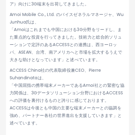
ア）向けに3G端末を出荷してきました。
Amoi Mobile Co., Ltd. のバイスゼネラルマネージャ、Wu
Junhua氏は、
「Amoiはこれまでも中国における3G分野をリードし、ま
た重点的な投資を行ってきました。技術力と総合的ソリュ
ーションで定評のあるACCESSとの連携は、西ヨーロッ
パ、ASEAN、台湾、南アメリカへと市場を拡大するうえで
大きな助けとなっています」と述べています。
ACCESS China社の代表取締役兼CEO、Pierre
Suhandinataは、
「中国屈指の携帯端末メーカーであるAmoi社との緊密な協
力関係は、3Gデータソリューション分野におけるACCESS
への評価を裏付けるものと誇りに感じております。
ACCESSは今後とも中国の主要な端末メーカーとの協調を
強め、パートナー各社の世界進出を支援していきます」と
述べています。