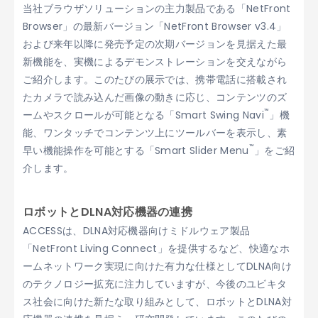
当社ブラウザソリューションの主力製品である「NetFront
Browser」の最新バージョン「NetFront Browser v3.4」
および来年以降に発売予定の次期バージョンを見据えた最
新機能を、実機によるデモンストレーションを交えながら
ご紹介します。このたびの展示では、携帯電話に搭載され
たカメラで読み込んだ画像の動きに応じ、コンテンツのズ
™
ームやスクロールが可能となる「Smart Swing Navi
」機
能、ワンタッチでコンテンツ上にツールバーを表示し、素
™
早い機能操作を可能とする「Smart Slider Menu
」をご紹
介します。
ロボットとDLNA対応機器の連携
ACCESSは、DLNA対応機器向けミドルウェア製品
「NetFront Living Connect」を提供するなど、快適なホ
ームネットワーク実現に向けた有力な仕様としてDLNA向け
のテクノロジー拡充に注力していますが、今後のユビキタ
ス社会に向けた新たな取り組みとして、ロボットとDLNA対