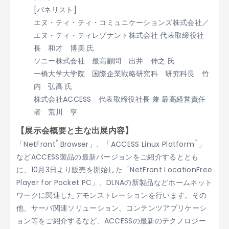
[パネリスト]
エヌ・ティ・ティ・コミュニケーションズ株式会社／
エヌ・ティ・ティレゾナント株式会社 代表取締役社
長 和才 博美 氏
ソニー株式会社 最高顧問 出井 伸之 氏
一橋大学大学院 国際企業戦略研究科 研究科長 竹
内 弘高 氏
株式会社ACCESS 代表取締役社長 兼 最高経営責任
者 荒川 亨
【展示会概要と主な出展内容】
®
™
「NetFront
Browser」、「ACCESS Linux Platform
」
などACCESS製品の最新バージョンをご紹介するととも
に、10月3日より販売を開始した「NetFront LocationFree
Player for Pocket PC」、DLNAの新製品などホームネット
ワークに関連したデモンストレーションを行います。その
他、サーバ関連ソリューション、コンテンツアプリケーシ
ョン等をご紹介するなど、ACCESSの最新のテクノロジー