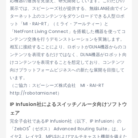
応機器の連携を見据え、研究開発しています。このたびの
展示では、スピーシーズ社が提供する、無線LAN経由でイン
ターネット上のコンテンツをダウンロードできる人型ロボ
ット「MI・RAI-RT」（ミライ・アールティー）と
「NetFront Living Connect」を搭載した機器を使ってコ
ンテンツ交換を行うデモンストレーションを実施します。
相互に接続することにより、ロボットがDLNA機器からのコ
ンテンツを表現するだけではなく、DLNA機器がロボット向
けコンテンツを表現することを想定しており、コンテンツ
向けプラットフォームビジネスへの新たな展開を目指して
います。
（ご協力：スピーシーズ株式会社 MI・RAI-RT
http://robotamia.net）
IP Infusion社によるスイッチ／ルータ向けソフトウ
ェア
完全子会社であるIP Infusion社（以下、IP Infusion）の
®
「ZebOS
（ゼボス） Advanced Routing Suite」は、 レ
イヤ2、レイヤ3、MPLSおよびマルチキャスト機能を備えた