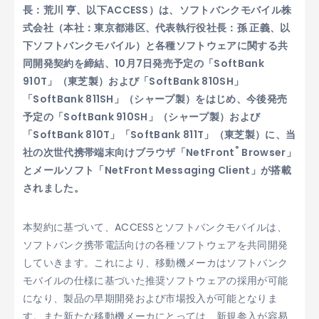
長：荒川 亨、以下ACCESS）は、ソフトバンクモバイル株
式会社（本社：東京都港区、代表執行役社長：孫 正義、以
下ソフトバンクモバイル）と各種ソフトウェアに関する共
同開発契約を締結、10月7日発売予定の「SoftBank
910T」（東芝製）および「SoftBank 810SH」
「SoftBank 811SH」（シャープ製）をはじめ、今後発売
予定の「SoftBank 910SH」（シャープ製）および
「SoftBank 810T」「SoftBank 811T」（東芝製）に、当
®
社の次世代携帯端末向けブラウザ「NetFront
Browser」
とメールソフト「NetFront Messaging Client」が搭載
されました。
本契約に基づいて、ACCESSとソフトバンクモバイルは、
ソフトバンク携帯電話向けの各種ソフトウェアを共同開発
していきます。これにより、移動機メーカはソフトバンク
モバイルの仕様に基づいた推奨ソフトウェアの採用が可能
になり、製品の早期開発および市場投入が可能となりま
す。また新たな移動機メーカにとっては、新規参入が容易