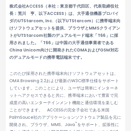
株式会社ACCESS（本社：東京都千代田区、代表取締役社
長：荒川 亨、以下ACCESS）は、大手通信機器プロバイ
ダのUTStarcom, Inc.（以下UTStarcom）に携帯端末向
けソフトウェアセットを提供、ブラウザとMMSクライアン
トがUTStarcom社製のデュアルモード端末「T66」に採
用されました。「T66」は中国の大手通信事業者である
China Unicom向けに開発されたCDMAおよびGSM対応
のデュアルモードの携帯電話端末です。
このたび採用された携帯端末向けソフトウェアセットは、
OMA Browsing 2.2および最新のW3C標準仕様をサポート
しています。このことにより、ユーザは簡単にインターネ
ットへアクセスできると共に、携帯端末において豊富で完
成度の高いエンターテインメント機能と通信環境を楽しむ
ことができます。 ACCESSの完全子会社である米国
PalmSouce社のアプリケーションソフトウェア製品を元に
™
開発され、ブラウザ、MMS、Java
をサポート、拡張性に