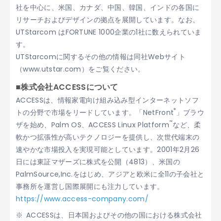
社を中心に、米国、カナダ、中国、韓国、インドの各国に
リサーチおよびデザインの拠点を展開しています。なお、
UTStarcom はFORTUNE 1000企業の1社に数えられていま
す。
UTStarcomに関するその他の情報は同社Webサイト
（www.utstar.com）をご覧ください。
■株式会社ACCESSについて
ACCESSは、情報家電向け組み込み型インターネットソフ
®
トの分野で市場をリードしています。「NetFront
」ブラウ
™
ザを始め、Palm OS、ACCESS Linux Platform
など、柔
軟かつ拡張性が高いテクノロジーを提供し、次世代端末の
速やかな市場投入を実現可能としています。2001年2月26
日には東証マザーズに株式を公開（4813）、米国の
PalmSource,Inc.をはじめ、アジアと欧米に全11の子会社と
事務所を運営し国際展開にも注力しています。
https://www.access-company.com/
ACCESSは、日本国およびその他の国における株式会社