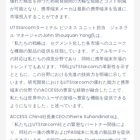
優れた構造を持つため開発期間の大幅な短縮とコスト削減
が可能となり、携帯端末メーカは最新の携帯端末を迅速に
市場投入することができます。
UTStarcomターミナル ビジネス ユニット担当 ジェネラ
ル マネージャのJohn Shouquan Yang氏は、
「私たちの戦略は、セグメント化した各市場へのユニーク
な機能の製品の提供を目指しています。デュアルモードへ
の対応は私たちの得意分野であり、同時に携帯端末市場の
トレンドでもあります。T66はUTStarcomの革新性を示す
とともに、この分野における先進の技術力を明確に示して
います。研究開発におけるUTStarcomの優れた能力と携帯
端末の分野でのACCESSの豊富な経験が融合したことで、
私たちは世界中のユーザの皆様へ豊富な機能を提供できる
ようになりました」と述べています。
ACCESS China社長兼CEOのPierre Suhandinataは、
「私たちはUTStarcom社との緊密なパートナー関係によ
り、同社の一連の携帯およびPAS端末に先進の製品群を提供