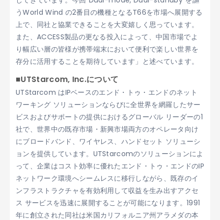
してきています。今回“Dual-mode, Dual-standby”を謳
うWorld Wind の2番目の機種となるT66を市場へ展開する
上で、同社と協業できることを大変嬉しく思っています。
また、ACCESS製品の更なる投入によって、中国市場でよ
り幅広い層の皆様が携帯端末において便利で楽しい世界を
存分に活用することを期待しています」と述べています。
■UTStarcom, Inc.について
UTStarcom はIPベースのエンド・トゥ・エンドのネット
ワーキング ソリューションならびに全世界を網羅したサー
ビスおよびサポートの提供におけるグローバル リーダーの1
社で、世界中の既存市場・新興市場両方のオペレータ向け
にブロードバンド、ワイヤレス、ハンドセット ソリューシ
ョンを提供しています。UTStarcomのソリューションによ
って、企業はコスト効率に優れたエンド・トゥ・エンドのIP
ネットワーク環境へシームレスに移行しながら、既存のイ
ンフラストラクチャを有効利用して収益を生み出すアクセ
ス サービスを迅速に展開することが可能になります。1991
年に創立された同社は米国カリフォルニア州アラメダの本