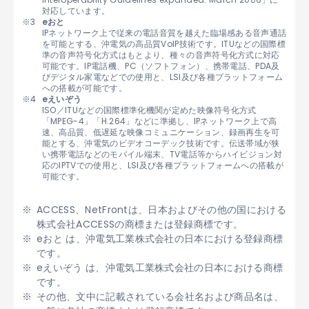
対応しています。
eおと
IPネットワーク上で従来の電話音質を越えた臨場感ある音声通話
を可能とする、沖電気の高品質VoIP技術です。ITUなどの国際標
準の音声符号化方式はもとより、種々の音声符号化方式に対応
可能です。IP電話機、PC（ソフトフォン）、携帯電話、PDA及
びデジタル家電などでの使用と、LSI及び各種プラットフォーム
への搭載が可能です。
eえいぞう
ISO／ITUなどの国際標準化機関が定めた映像符号化方式
「MPEG-4」「H.264」などに準拠し、IPネットワーク上で高
速、高品質、低遅延な映像コミュニケーション、録画再生を可
能とする、沖電気のビデオコーデック技術です。伝送帯域が狭
い携帯電話などのモバイル端末、TV電話等からハイビジョン対
応のIPTVでの使用と、LSI及び各種プラットフォームへの搭載が
可能です。
ACCESS、NetFrontは、日本およびその他の国における
株式会社ACCESSの商標または登録商標です。
eおと は、沖電気工業株式会社の日本における登録商標
です。
eえいぞう は、沖電気工業株式会社の日本における商標
です。
その他、文中に記載されている会社名および商品名は、