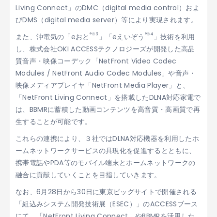
Living Connect」のDMC（digital media control）およ
びDMS（digital media server）等により実現されます。
®
※3
®
※4
また、沖電気の「eおと
」「eえいぞう
」技術を利用
し、株式会社OKI ACCESSテクノロジーズが開発した高品
質音声・映像コーデック「NetFront Video Codec
Modules / NetFront Audio Codec Modules」や音声・
映像メディアプレイヤ「NetFront Media Player」と、
「NetFront Living Connect」を搭載したDLNA対応家電で
は、BBMRに蓄積した動画コンテンツを高音質・高画質で再
生することが可能です。
これらの連携により、３社ではDLNA対応機器を利用したホ
ームネットワークサービスの具現化を促進するとともに、
携帯電話やPDA等のモバイル端末とホームネットワークの
融合に貢献していくことを目指していきます。
なお、6月28日から30日に東京ビッグサイトで開催される
「組込みシステム開発技術展（ESEC）」のACCESSブース
にて、「NetFront Living Connect」やBBMRを活用した