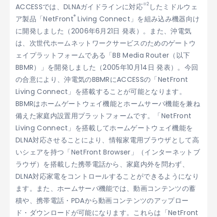
※2
ACCESSでは、DLNAガイドラインに対応
したミドルウェ
®
ア製品「NetFront
Living Connect」を組み込み機器向け
に開発しました（2006年6月21日 発表）。また、沖電気
は、次世代ホームネットワークサービスのためのゲートウ
ェイプラットフォームである「BB Media Router（以下
BBMR）」を開発しました（2005年10月14日 発表）。今回
の合意により、沖電気のBBMRにACCESSの「NetFront
Living Connect」を搭載することが可能となります。
BBMRはホームゲートウェイ機能とホームサーバ機能を兼ね
備えた家庭内設置用プラットフォームです。「NetFront
Living Connect」を搭載してホームゲートウェイ機能を
DLNA対応させることにより、情報家電用ブラウザとして高
いシェアを持つ「NetFront Browser」（インターネットブ
ラウザ）を搭載した携帯電話から、家庭内外を問わず、
DLNA対応家電をコントロールすることができるようになり
ます。また、ホームサーバ機能では、動画コンテンツの蓄
積や、携帯電話・PDAから動画コンテンツのアップロー
ド・ダウンロードが可能になります。これらは「NetFront