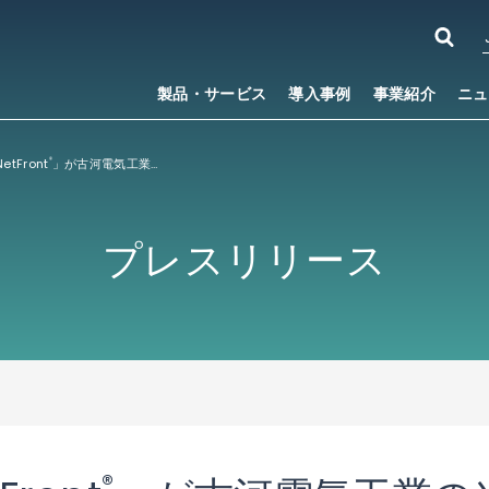
製品・サービス
導入事例
事業紹介
ニュ
tFront
」が古河電気工業の光ファイバ融着接続機「S177A」「S122」に搭載
®
プレスリリース
®