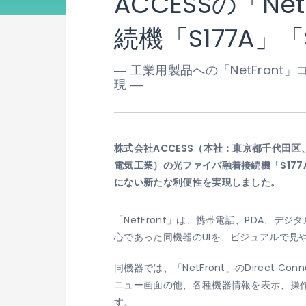
ACCESSの「NetF
続機「S177A」「
― 工業用製品への「NetFro
現 ―
株式会社ACCESS（本社：東京都千代田区、
電気工業）の光ファイバ融着接続機「S177
にない新たな利便性を実現しました。
「NetFront」は、携帯電話、PDA、
心であった同機器のUIを、ビジュアルで見や
同機器では、「NetFront」のDirec
ニュー画面の他、各種機器情報を表示、操作す
す。