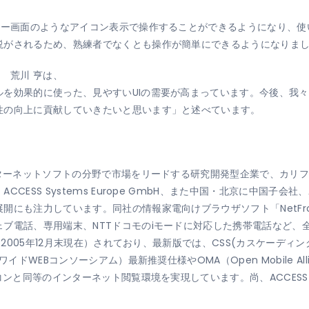
ニュー画面のようなアイコン表示で操作することができるようになり、
説がされるため、熟練者でなくとも操作が簡単にできるようになりま
O 荒川 亨は、
ルを効果的に使った、見やすいUIの需要が高まっています。今後、我
性の向上に貢献していきたいと思います」と述べています。
ンターネットソフトの分野で市場をリードする研究開発型企業で、カリ
 Systems Europe GmbH、また中国・北京に中国子会社、ACCESS 
開にも注力しています。同社の情報家電向けブラウザソフト「NetFro
ブ電話、専用端末、NTTドコモのiモードに対応した携帯電話など、
（2005年12月末現在）されており、最新版では、CSS(カスケーディン
イドWEBコンソーシアム）最新推奨仕様やOMA（Open Mobile A
コンと同等のインターネット閲覧環境を実現しています。尚、ACCESSは