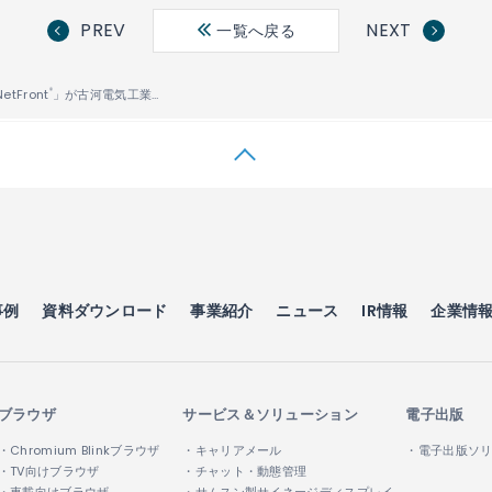
PREV
NEXT
一覧へ戻る
tFront
」が古河電気工業の光ファイバ融着接続機「S177A」「S122」に搭載
®
事例
資料ダウンロード
事業紹介
ニュース
IR情報
企業情
ブラウザ
サービス＆ソリューション
電子出版
・Chromium Blinkブラウザ
・キャリアメール
・電子出版ソ
・TV向けブラウザ
・チャット・動態管理