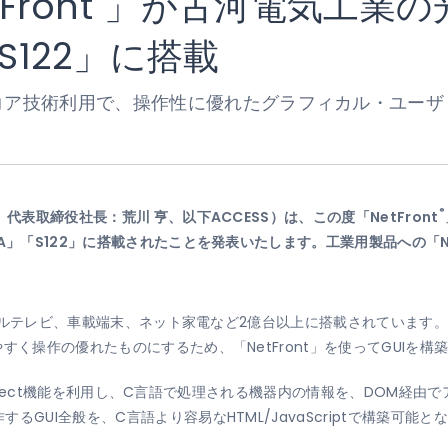
ront
」が古河電気工業の
S122」に搭載
nt」コア技術利用で、操作性に優れたグラフィカル・ユー
®
代表取締役社長：荒川 亨、以下ACCESS）は、この度「NetFront
A」「S122」に搭載されたことを発表いたします。工業用製品への「N
デジタルテレビ、車載端末、ネット家電など2億台以上に搭載されていま
すく操作の優れたものにするため、「NetFront」を使ってGUIを構
t Connect機能を利用し、C言語で処理される機器内の情報を、DOM
るGUI全般を、C言語より容易なHTML/JavaScriptで構築可