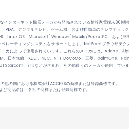
界の主要なインターネット機器メーカから発売されている情報家電端末801機種
話、PDA、デジタルテレビ、ゲーム機、および自動車のテレマティッ
®
®
S、Linux OS、Microsoft
Windows
Mobile/PocketPC、およびB
ペレーティングシステムをサポートします。NetFrontブラウザテ
によって使用されています。これらのメーカには、Adobe、Alpine、A
、IBM、日本無線、KDDI、NEC、NTT DoCoMo、三菱、palmOne、P
、東芝、UTStarcom、ZTEなどが含まれ、その他多くのメーカが使用してい
よびその他の国における株式会社ACCESSの商標または登録商標です。
よび商品名は、各社の商標または登録商標です。