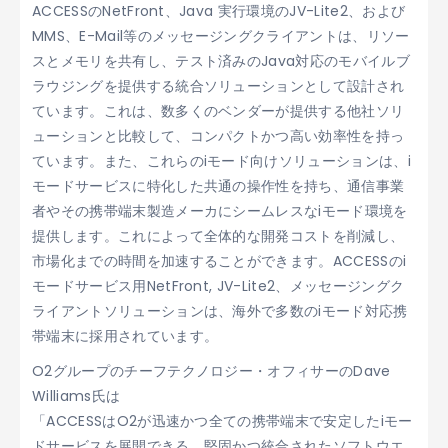
ACCESSのNetFront、Java 実行環境のJV-Lite2、および
MMS、E-Mail等のメッセージングクライアントは、リソー
スとメモリを共有し、テスト済みのJava対応のモバイルブ
ラウジングを提供する統合ソリューションとして設計され
ています。これは、数多くのベンダーが提供する他社ソリ
ューションと比較して、コンパクトかつ高い効率性を持っ
ています。また、これらのiモード向けソリューションは、i
モードサービスに特化した共通の操作性を持ち、通信事業
者やその携帯端末製造メーカにシームレスなiモード環境を
提供します。これによって全体的な開発コストを削減し、
市場化までの時間を加速することができます。ACCESSのi
モードサービス用NetFront, JV-Lite2、メッセージングク
ライアントソリューションは、海外で多数のiモード対応携
帯端末に採用されています。
O2グループのチーフテクノロジー・オフィサーのDave
Williams氏は
「ACCESSはO2が迅速かつ全ての携帯端末で安定したiモー
ドサービスを展開できる、堅固かつ統合されたソフトウエ