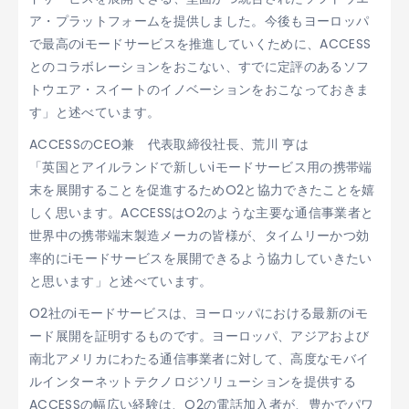
ア・プラットフォームを提供しました。今後もヨーロッパ
で最高のiモードサービスを推進していくために、ACCESS
とのコラボレーションをおこない、すでに定評のあるソフ
トウエア・スイートのイノベーションをおこなっておきま
す」と述べています。
ACCESSのCEO兼 代表取締役社長、荒川 亨は
「英国とアイルランドで新しいiモードサービス用の携帯端
末を展開することを促進するためO2と協力できたことを嬉
しく思います。ACCESSはO2のような主要な通信事業者と
世界中の携帯端末製造メーカの皆様が、タイムリーかつ効
率的にiモードサービスを展開できるよう協力していきたい
と思います」と述べています。
O2社のiモードサービスは、ヨーロッパにおける最新のiモ
ード展開を証明するものです。ヨーロッパ、アジアおよび
南北アメリカにわたる通信事業者に対して、高度なモバイ
ルインターネットテクノロジソリューションを提供する
ACCESSの幅広い経験は、O2の電話加入者が、豊かでパワ