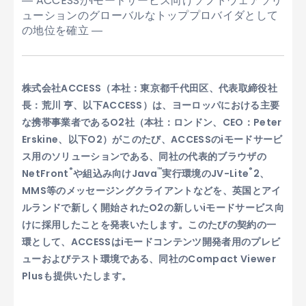
― ACCESSがiモードサービス向けソフトウェアソリ
ューションのグローバルなトッププロバイダとして
の地位を確立 ―
株式会社ACCESS（本社：東京都千代田区、代表取締役社
長：荒川 亨、以下ACCESS）は、ヨーロッパにおける主要
な携帯事業者であるO2社（本社：ロンドン、CEO：Peter
Erskine、以下O2）がこのたび、ACCESSのiモードサービ
ス用のソリューションである、同社の代表的ブラウザの
®
™
®
NetFront
や組込み向けJava
実行環境のJV-Lite
2、
MMS等のメッセージングクライアントなどを、英国とアイ
ルランドで新しく開始されたO2の新しいiモードサービス向
けに採用したことを発表いたします。このたびの契約の一
環として、ACCESSはiモードコンテンツ開発者用のプレビ
ューおよびテスト環境である、同社のCompact Viewer
Plusも提供いたします。