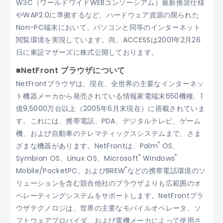
W3C（ワールドワイドWEBコンソーシアム）最新推奨仕様
やWAP2.0に準拠するなど、ハードウェア資源の限られた
Non-PC端末において、パソコンと同等のインターネット
閲覧環境を実現しています。尚、ACCESSは2001年2月26
日に東証マザーズに株式公開しております。
■NetFront ブラウザについて
NetFrontブラウザは、現在、全世界の主要なインターネッ
ト機器メーカから発売されている情報家電端末650機種、1
億9,5000万台以上（2005年6月末現在）に搭載されていま
す。これには、携帯電話、PDA、デジタルテレビ、ゲーム
機、および自動車のテレマティックスシステムまで、さま
®
ざまな機器があります。NetFrontは、Palm
OS、
®
®
Symbian OS、Linux OS、Microsoft
Windows
®
Mobile/PocketPC、およびBREW
などの携帯電話環境のソ
リューションを含む競合他社のブラウザよりも広範囲のオ
ペレーティングシステムをサポートします。NetFrontブラ
ウザテクノロジは、世界の主要なモバイルオペレータ、ソ
フトウェアプロバイダ、および電機メーカによって使用さ