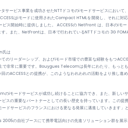
データサービス事業を成功させたNTTドコモのiモードサービスにおい
SSはiモードに使用されたCompact HTMLを開発し、それに対応したC
開始時に提供しました。 ACCESSの NetFront は、日本のiモー
また、NetFrontは、日本で行われているNTTドコモの 3G FOM
son氏は
てのリーダーシップ、およびiモード市場での豊富な経験をもつACC
で非常に重要です。Bouygues Telecomは長年にわたり、も
回のACCESSとの提携が、このようなわれわれの活動をより推し進
は
elecomのiモードサービスが成功し続けることに協力でき、また、新
サービスの重要なパートナーとしての長い歴史を持っています。この提携を機会
、iモードサービスのフランスにおける更なる発展に邁進していきます」
gress 2005の自社ブースにて携帯電話向けの先進ソリューション群を展示して