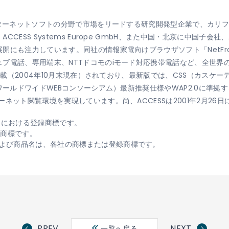
ンターネットソフトの分野で市場をリードする研究開発型企業で、カリ
S Systems Europe GmbH、また中国・北京に中国子会社、ACCE
開にも注力しています。同社の情報家電向けブラウザソフト「NetFro
ブ電話、専用端末、NTTドコモのiモード対応携帯電話など、全世界
に搭載（2004年10月末現在）されており、最新版では、CSS（カスケー
ワールドワイドWEBコンソーシアム）最新推奨仕様やWAP2.0に準拠
ネット閲覧環境を実現しています。尚、ACCESSは2001年2月26
日本国における登録商標です。
録商標です。
よび商品名は、各社の商標または登録商標です。
PREV
NEXT
一覧へ戻る