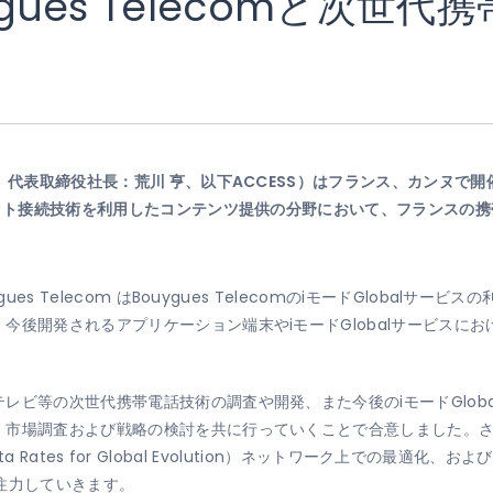
ygues Telecomと次世
表取締役社長：荒川 亨、以下ACCESS）はフランス、カンヌで開催される 
ット接続技術を利用したコンテンツ提供の分野において、フランスの携帯通信
ues Telecom はBouygues TelecomのiモードGlobal
今後開発されるアプリケーション端末やiモードGlobalサービスに
レビ等の次世代携帯電話技術の調査や開発、また今後のiモードGlob
場調査および戦略の検討を共に行っていくことで合意しました。さらに両社
ta Rates for Global Evolution）ネットワーク上での最適化、お
開にも注力していきます。