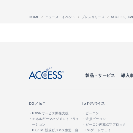
HOME
ニュース・イベント
プレスリリース
↑
製品・サービス
導入
DX／IoT
IoTデバイス
・IOWNサービス開発支援
・ビーコン
・エネルギーマネジメントソリュ
・近接ビーコン
ーション
・ビーコン内蔵点字ブロック
・DX／IoT新規ビジネス創造・自
・IoTゲートウェイ