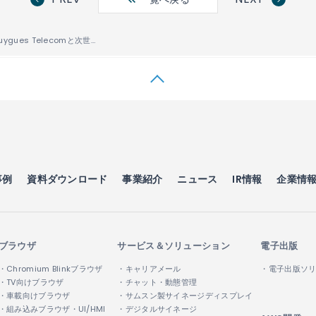
ACCESS、Bouygues Telecomと次世代携帯電話サービスで協業
事例
資料ダウンロード
事業紹介
ニュース
IR情報
企業情
ブラウザ
サービス＆ソリューション
電子出版
・Chromium Blinkブラウザ
・キャリアメール
・電子出版ソ
・TV向けブラウザ
・チャット・動態管理
・車載向けブラウザ
・サムスン製サイネージディスプレイ
・組み込みブラウザ・UI/HMI
・デジタルサイネージ