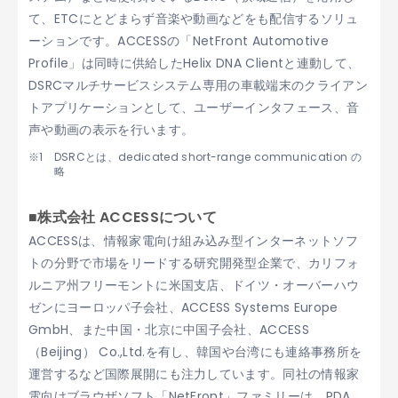
て、ETCにとどまらず音楽や動画などをも配信するソリュ
ーションです。ACCESSの「NetFront Automotive
Profile」は同時に供給したHelix DNA Clientと連動して、
DSRCマルチサービスシステム専用の車載端末のクライアン
トアプリケーションとして、ユーザーインタフェース、音
声や動画の表示を行います。
DSRCとは、dedicated short-range communication の
略
■株式会社 ACCESSについて
ACCESSは、情報家電向け組み込み型インターネットソフ
トの分野で市場をリードする研究開発型企業で、カリフォ
ルニア州フリーモントに米国支店、ドイツ・オーバーハウ
ゼンにヨーロッパ子会社、ACCESS Systems Europe
GmbH、また中国・北京に中国子会社、ACCESS
（Beijing） Co.,Ltd.を有し、韓国や台湾にも連絡事務所を
運営するなど国際展開にも注力しています。同社の情報家
電向けブラウザソフト「NetFront」ファミリーは、PDA、