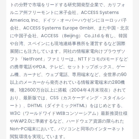
トの分野で市場をリードする研究開発型企業で、カリフォ
ルニア州フリーモントに米子会社、ACCESS Systems
America, Inc、ドイツ・オーバーハウゼンにヨーロッパ子
会社、ACCESS Systems Europe GmbH、また中国・北京
に中国子会社、ACCESS （Beijing） Co.,Ltd.を有し、韓国
や台湾、スペインにも現地連絡事務所を運営するなど国際
展開にも注力しています。同社の情報家電向けブラウザソ
フト「NetFront」ファミリーは、NTTドコモのiモードなど
の携帯電話やPDA、テレビ、セットトップボックス、ゲー
ム機、カーナビ、ウェブ電話、専用端末など、全世界の90
以上のメーカーから発売されている情報家電端末の280機
種、1億2600万台以上に搭載（2004年4月末現在）されて
おり、最新版では、CSS（カスケーディング・スタイルシ
ート）、DHTML（ダイナミックHTML）をはじめとする、
W3C（ワールドワイドWEBコンソーシアム）最新推奨仕様
やWAP2.0に準拠するなど、ハードウェア資源の限られた
Non-PC端末において、パソコンと同等のインターネット
閲覧環境を実現しています。