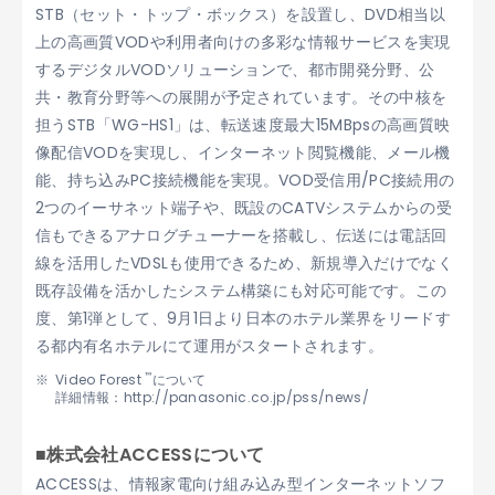
STB（セット・トップ・ボックス）を設置し、DVD相当以
上の高画質VODや利用者向けの多彩な情報サービスを実現
するデジタルVODソリューションで、都市開発分野、公
共・教育分野等への展開が予定されています。その中核を
担うSTB「WG-HS1」は、転送速度最大15MBpsの高画質映
像配信VODを実現し、インターネット閲覧機能、メール機
能、持ち込みPC接続機能を実現。VOD受信用/PC接続用の
2つのイーサネット端子や、既設のCATVシステムからの受
信もできるアナログチューナーを搭載し、伝送には電話回
線を活用したVDSLも使用できるため、新規導入だけでなく
既存設備を活かしたシステム構築にも対応可能です。この
度、第1弾として、9月1日より日本のホテル業界をリードす
る都内有名ホテルにて運用がスタートされます。
™
Video Forest
について
詳細情報：http://panasonic.co.jp/pss/news/
■株式会社ACCESSについて
ACCESSは、情報家電向け組み込み型インターネットソフ