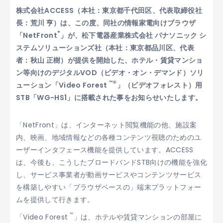
株式会社ACCESS（本社：東京都千代田区、代表取締役社
長：荒川 亨）は、この度、同社の情報家電向けブラウザ
®
「NetFront
」が、松下電器産業株式会社 パナソニック シ
ステムソリューションズ社（本社：東京都品川区、代表
者：秋山 正樹）が提供を開始した、ホテル・賃貸マンショ
ン等向けのデジタルVOD（ビデオ・オン・デマンド）ソリ
™
※
ューション「Video Forest
」（ビデオフォレスト）用
STB「WG-HS1」に搭載された事をお知らせいたします。
「NetFront」は、インターネット閲覧機能の他、施設案
内、映画、地域情報などの各種コンテンツ視聴のためのユ
ーザーインタフェース機能を提供しています。ACCESS
は、今後も、こうしたブロードバンドSTB向けの機能を強化
し、サービス事業者が動画サービスやコンテンツサービス
を構築しやすい「ブラウザベースの」端末プラットフォー
ムを提供して行きます。
™
「Video Forest
」は、ホテルや賃貸マンションの部屋に