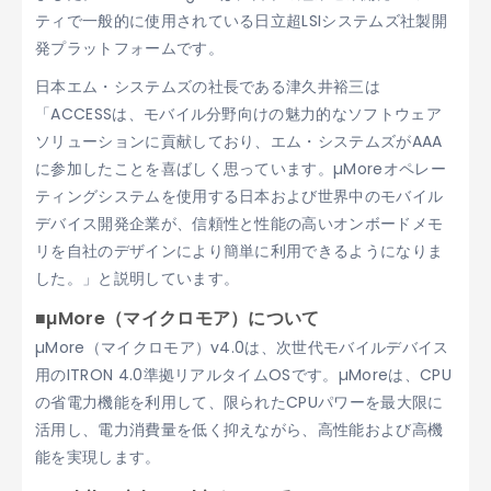
ティで一般的に使用されている日立超LSIシステムズ社製開
発プラットフォームです。
日本エム・システムズの社長である津久井裕三は
「ACCESSは、モバイル分野向けの魅力的なソフトウェア
ソリューションに貢献しており、エム・システムズがAAA
に参加したことを喜ばしく思っています。µMoreオペレー
ティングシステムを使用する日本および世界中のモバイル
デバイス開発企業が、信頼性と性能の高いオンボードメモ
リを自社のデザインにより簡単に利用できるようになりま
した。」と説明しています。
■µMore（マイクロモア）について
µMore（マイクロモア）v4.0は、次世代モバイルデバイス
用のITRON 4.0準拠リアルタイムOSです。µMoreは、CPU
の省電力機能を利用して、限られたCPUパワーを最大限に
活用し、電力消費量を低く抑えながら、高性能および高機
能を実現します。