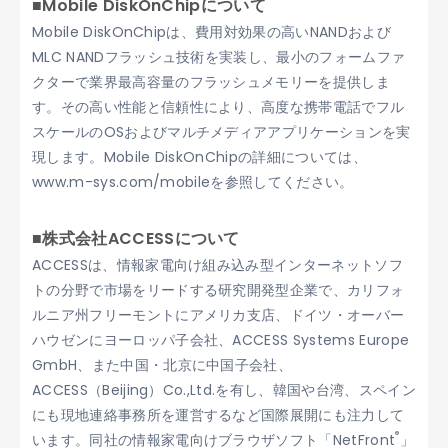
■Mobile DiskOnChipについて
Mobile DiskOnChipは、費用対効果の高いNANDおよび
MLC NANDフラッシュ技術を実装し、最小のフォームファ
クターで業界最高容量のフラッシュメモリーを提供しま
す。その高い性能と信頼性により、高度な携帯電話でフル
スケールのOSおよびマルチメディアアプリケーションを実
現します。Mobile DiskOnChipの詳細については、
www.m-sys.com/mobileを参照してください。
■株式会社ACCESSについて
ACCESSは、情報家電向け組み込み型インターネットソフ
トの分野で市場をリードする研究開発型企業で、カリフォ
ルニア州フリーモントにアメリカ支店、ドイツ・オーバー
ハウゼンにヨーロッパ子会社、ACCESS Systems Europe
GmbH、また中国・北京に中国子会社、
ACCESS（Beijing）Co.,Ltd.を有し、韓国や台湾、スペイン
にも現地連絡事務所を運営するなど国際展開にも注力して
®
います。同社の情報家電向けブラウザソフト「NetFront
」