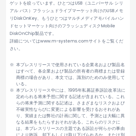
ゲットを絞っています。ひとつはUSB（ユニバーサル シリ
アル バス）フラッシュドライブマーケット向けのUSBメモ
リDiskOnKey、もうひとつはマルチメディアモバイルハン
ドセットマーケット向けのフラッシュディスクMobile
DiskOnChip製品です。
詳細についてはwww.m-systems.comサイトをご覧くだ
さい。
本プレスリリースで使用されている企業名および製品名
はすべて、各企業および製品の所有者の商標または登録
商標の場合があり、本文では、識別のためのみ使用して
いる。
本プレスリリース中には、1995年私募証券訴訟改革法に
定められる将来予想に関する記述が含まれている。これ
らの将来予測に関する記述は、さまざまなリスクおよび
不確実性ならびに変更による影響を受けるおそれがあ
り、実績または弊社の計画に関して、予測とは大幅に異
なる結果をもたらすおそれがある。これらのリスクに
は、本プレスリリースの主題である訴訟が何らかの事由
により敗訴、却下もしくは取り下げられるか、または別