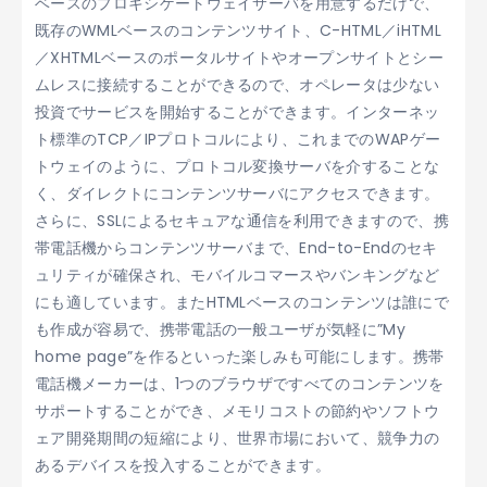
ベースのプロキシゲートウェイサーバを用意するだけで、
既存のWMLベースのコンテンツサイト、C-HTML／iHTML
／XHTMLベースのポータルサイトやオープンサイトとシー
ムレスに接続することができるので、オペレータは少ない
投資でサービスを開始することができます。インターネッ
ト標準のTCP／IPプロトコルにより、これまでのWAPゲー
トウェイのように、プロトコル変換サーバを介することな
く、ダイレクトにコンテンツサーバにアクセスできます。
さらに、SSLによるセキュアな通信を利用できますので、携
帯電話機からコンテンツサーバまで、End-to-Endのセキ
ュリティが確保され、モバイルコマースやバンキングなど
にも適しています。またHTMLベースのコンテンツは誰にで
も作成が容易で、携帯電話の一般ユーザが気軽に”My
home page”を作るといった楽しみも可能にします。携帯
電話機メーカーは、1つのブラウザですべてのコンテンツを
サポートすることができ、メモリコストの節約やソフトウ
ェア開発期間の短縮により、世界市場において、競争力の
あるデバイスを投入することができます。