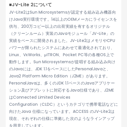
■JV-Lite 2について
JV-Lite2はSun Microsystemsが認定する組み込み機器向
けJava実行環境です。14以上のOEMメーカにライセンスを
供与、200万コピー以上の出荷実績を有するオリジナル
（クリーンルーム）実装のJavaモジュール「JV-Lite」の
実績をベースに開発されました。JV-Lite2はメモリやCPU
パワーが限られたシステムにあわせて最適化されており、
Linux、VxWorks、μITRON、Pocket PC等の各種OS上で
動作します。Sun Microsystemsが提唱する組み込み向け
のJavaには、JDK 1.1をベースにしたPersonalJavaと、
Java2 Platform Micro Edition（J2ME）があります。
PersonalJavaは、多くのJDK 1.1ベースのJavaアプリケー
ション及びアプレットに対応するJava仕様であり、J2ME
はConnected Limited Devices
Configuration（CLDC）というカテゴリで携帯電話などに
向けたJava 仕様になっています。ACCESS のJV-Lite2は
現在、それぞれの仕様に準拠した次のようなラインアップ
を用意しています。