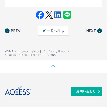
Fac
Twit
Link
LINE
ebo
ter
edin
PREV
NEXT
一覧へ戻る
ok
HOME
ニュース・イベント
プレスリリース
ACCESS、NEC製台湾版「iモード
」対応最新携帯電話にブラウザとJava実行環境を提供
®
↑
お問い合わせ