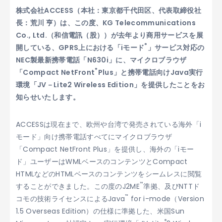
株式会社ACCESS（本社：東京都千代田区、代表取締役社
長：荒川 亨）は、この度、KG Telecommunications
Co., Ltd.（和信電訊（股））が去年より商用サービスを展
®
開している、GPRS上における「iモード
」サービス対応の
NEC製最新携帯電話「N630i」に、マイクロブラウザ
®
「Compact NetFront
Plus」と携帯電話向けJava実行
環境「JV－Lite2 Wireless Edition」を提供したことをお
知らせいたします。
ACCESSは現在まで、欧州や台湾で発売されている海外「i
モード」向け携帯電話すべてにマイクロブラウザ
「Compact NetFront Plus」を提供し、海外の「iモー
ド」ユーザーはWMLベースのコンテンツとCompact
HTMLなどのHTMLベースのコンテンツをシームレスに閲覧
™
することができました。この度のJ2ME
準拠、及びNTTド
™
コモの技術ライセンスによるJava
for i-mode（Version
1.5 Overseas Edition）の仕様に準拠した、米国Sun
®