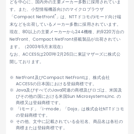
どを中心に、国内外の主要メーカー多数に採用されていま
す。また、小型情報機器向けのマイクロブラウザ
®
「Compact NetFront
」は、NTTドコモのiモード向け端
末などを出荷しているメーカー多数に採用されています。
現在、80以上の主要メーカーから244機種、約9220万台の
NetFront、Compact NetFront搭載製品が出荷されてい
ます。（2003年5月末現在）
なお、ACCESSは2001年2月26日に東証マザーズに株式公
開しております。
NetFront及びCompact NetFrontは、株式会社
ACCESSの日本国における登録商標です。
Java及びすべてのJava関連の商標及びロゴは、米国及
びその他の国における米国Sun Microsystems,Inc. の
商標又は登録商標です。
「iモード」「i-mode」「Doja」は株式会社NTTドコモ
の登録商標です。
その他、文中に記載されている会社名、商品名は各社の
商標または登録商標です。