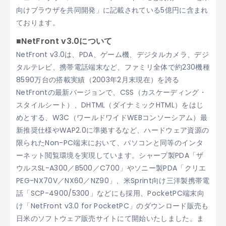
向けブラウザを共同開発」に記載されている5億円に含まれ
ております。
■NetFront v3.0について
NetFront v3.0は、PDA、ゲーム機、デジタルカメラ、デジ
タルテレビ、携帯電話端末など、ファミリ全体で約230機種
8590万台の搭載実績（2003年2月末現在）を誇る
NetFrontの最新バージョンで、CSS（カスケーディング・
スタイルシート）、DHTML（ダイナミックHTML）をはじ
めとする、W3C（ワールドワイドWEBコンソーシアム）最
新推奨仕様やWAP2.0に準拠するなど、ハードウェア資源の
限られたNon-PC端末において、パソコンと同等のインタ
ーネット閲覧環境を実現しています。シャープ製PDA「ザ
ウルスSL-A300／B500／C700」やソニー製PDA「クリエ
PEG-NX70V／NX60／NZ90」、米Sprint向け三洋製携帯電
話「SCP-4900/5300」などにも採用、PocketPC端末向
け「NetFront v3.0 for PocketPC」のダウンロード販売も
日米のソフトウェア販売サイトにて開始いたしました。ま