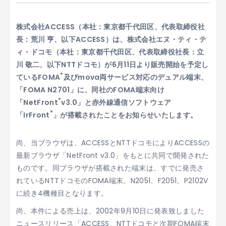
株式会社ACCESS（本社：東京都千代田区、代表取締役社
長：荒川 亨、以下ACCESS）は、株式会社エヌ・ティ・テ
ィ・ドコモ（本社：東京都千代田区、代表取締役社長：立
川 敬二、以下NTTドコモ）が6月11日より販売開始を予定し
®
ているFOMA
及びmova両サービス対応のデュアル端末、
「FOMA N2701」に、同社のFOMA端末向け
®
「NetFront
v3.0」と赤外線通信ソフトウェア
®
「IrFront
」が搭載されたことをお知らせいたします。
尚、当ブラウザは、ACCESSとNTTドコモによりACCESSの
最新ブラウザ「NetFront v3.0」をもとに共同で開発された
ものです。同ブラウザが搭載された端末は、すでに発売さ
れているNTTドコモのFOMA端末、N2051、F2051、P2102V
に続き4機種目となります。
尚、本件による売上は、2002年9月10日に発表致しました
ニュースリリース「ACCESS、NTTドコモと次期FOMA端末