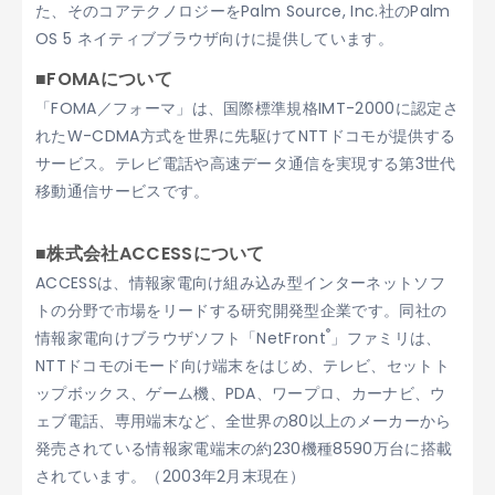
た、そのコアテクノロジーをPalm Source, Inc.社のPalm
OS 5 ネイティブブラウザ向けに提供しています。
■FOMAについて
「FOMA／フォーマ」は、国際標準規格IMT-2000に認定さ
れたW-CDMA方式を世界に先駆けてNTTドコモが提供する
サービス。テレビ電話や高速データ通信を実現する第3世代
移動通信サービスです。
■株式会社ACCESSについて
ACCESSは、情報家電向け組み込み型インターネットソフ
トの分野で市場をリードする研究開発型企業です。同社の
®
情報家電向けブラウザソフト「NetFront
」ファミリは、
NTTドコモのiモード向け端末をはじめ、テレビ、セットト
ップボックス、ゲーム機、PDA、ワープロ、カーナビ、ウ
ェブ電話、専用端末など、全世界の80以上のメーカーから
発売されている情報家電端末の約230機種8590万台に搭載
されています。（2003年2月末現在）