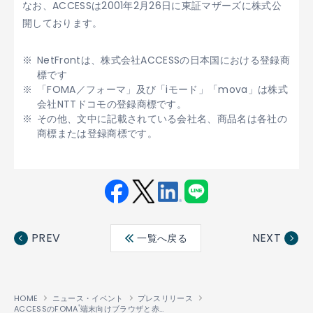
なお、ACCESSは2001年2月26日に東証マザーズに株式公
開しております。
NetFrontは、株式会社ACCESSの日本国における登録商
標です
「FOMA／フォーマ」及び「iモード」「mova」は株式
会社NTTドコモの登録商標です。
その他、文中に記載されている会社名、商品名は各社の
商標または登録商標です。
Fac
Twit
Link
LINE
ebo
ter
edin
PREV
NEXT
一覧へ戻る
ok
HOME
ニュース・イベント
プレスリリース
ACCESSのFOMA
端末向けブラウザと赤外線通信ソフトウェア、FOMA及びmova
®
®