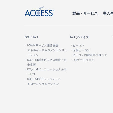
製品・サービス
導入
DX／IoT
IoTデバイス
・IOWNサービス開発支援
・ビーコン
・エネルギーマネジメントソリュ
・近接ビーコン
ーション
・ビーコン内蔵点字ブロック
・DX／IoT新規ビジネス創造・自
・IoTゲートウェイ
走支援
・DX／IoTプロフェッショナルサ
ービス
・DX／IoTプラットフォーム
・ドローンソリューション