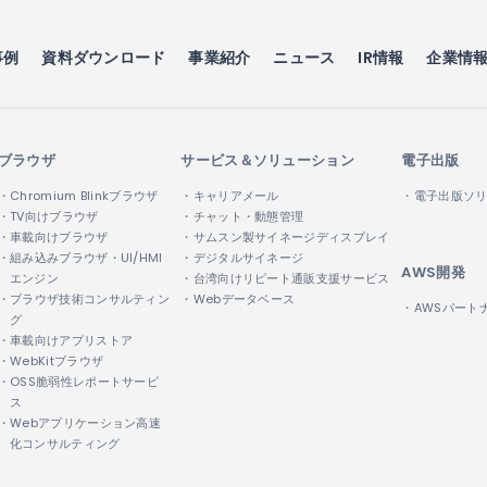
事例
資料ダウンロード
事業紹介
ニュース
IR情報
企業情
ブラウザ
サービス＆ソリューション
電子出版
・Chromium Blinkブラウザ
・キャリアメール
・電子出版ソ
・TV向けブラウザ
・チャット・動態管理
・車載向けブラウザ
・サムスン製サイネージディスプレイ
・組み込みブラウザ・UI/HMI
・デジタルサイネージ
AWS開発
エンジン
・台湾向けリピート通販支援サービス
・ブラウザ技術コンサルティン
・Webデータベース
・AWSパート
グ
・車載向けアプリストア
・WebKitブラウザ
・OSS脆弱性レポートサービ
ス
・Webアプリケーション高速
化コンサルティング