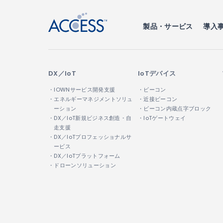
製品・サービス
導入
DX／IoT
IoTデバイス
・IOWNサービス開発支援
・ビーコン
・エネルギーマネジメントソリュ
・近接ビーコン
ーション
・ビーコン内蔵点字ブロック
・DX／IoT新規ビジネス創造・自
・IoTゲートウェイ
走支援
・DX／IoTプロフェッショナルサ
ービス
・DX／IoTプラットフォーム
・ドローンソリューション