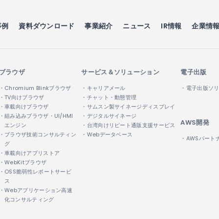
事例
資料ダウンロード
事業紹介
ニュース
IR情報
企業情
ブラウザ
サービス＆ソリューション
電子出版
・Chromium Blinkブラウザ
・キャリアメール
・電子出版ソ
・TV向けブラウザ
・チャット・動態管理
・車載向けブラウザ
・サムスン製サイネージディスプレイ
・組み込みブラウザ・UI/HMI
・デジタルサイネージ
AWS開発
エンジン
・台湾向けリピート通販支援サービス
・ブラウザ技術コンサルティン
・Webデータベース
・AWSパート
グ
・車載向けアプリストア
・WebKitブラウザ
・OSS脆弱性レポートサービ
ス
・Webアプリケーション高速
化コンサルティング