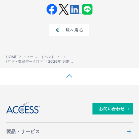
Fac
Twit
Link
LINE
ebo
ter
edin
一覧へ戻る
ok
HOME
ニュース・イベント
(訂正・数値データ訂正)「2026年1月期 決算短信〔日本基準〕(連結)」の一部訂正について
↑
お問い合わせ
製品・サービス