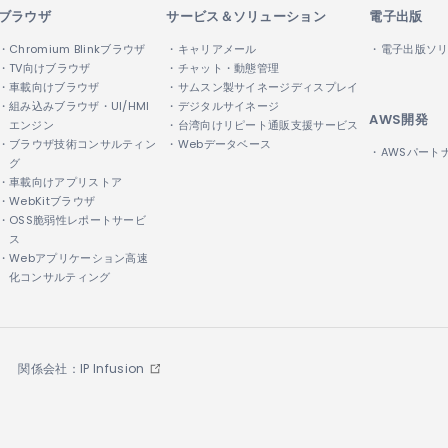
ブラウザ
サービス＆ソリューション
電子出版
・Chromium Blinkブラウザ
・キャリアメール
・電子出版ソ
・TV向けブラウザ
・チャット・動態管理
・車載向けブラウザ
・サムスン製サイネージディスプレイ
・組み込みブラウザ・UI/HMI
・デジタルサイネージ
AWS開発
エンジン
・台湾向けリピート通販支援サービス
・ブラウザ技術コンサルティン
・Webデータベース
・AWSパート
グ
・車載向けアプリストア
・WebKitブラウザ
・OSS脆弱性レポートサービ
ス
・Webアプリケーション高速
化コンサルティング
関係会社：IP Infusion