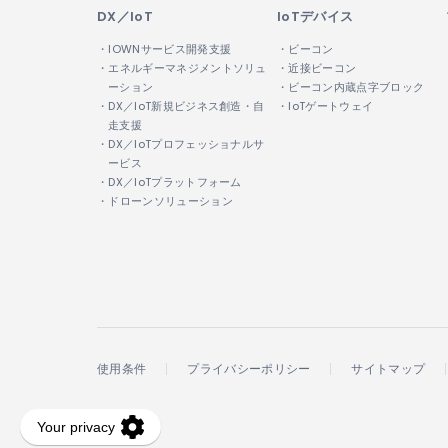
DX／IoT
IoTデバイス
・IOWNサービス開発支援
・ビーコン
・エネルギーマネジメントソリュ
・近接ビーコン
ーション
・ビーコン内蔵点字ブロック
・DX／IoT新規ビジネス創造・自
・IoTゲートウェイ
走支援
・DX／IoTプロフェッショナルサ
ービス
・DX／IoTプラットフォーム
・ドローンソリューション
使用条件
プライバシーポリシー
サイトマップ