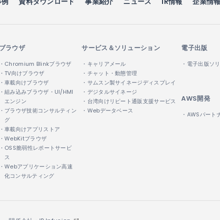
事例
資料ダウンロード
事業紹介
ニュース
IR情報
企業情
ブラウザ
サービス＆ソリューション
電子出版
・Chromium Blinkブラウザ
・キャリアメール
・電子出版ソ
・TV向けブラウザ
・チャット・動態管理
・車載向けブラウザ
・サムスン製サイネージディスプレイ
・組み込みブラウザ・UI/HMI
・デジタルサイネージ
AWS開発
エンジン
・台湾向けリピート通販支援サービス
・ブラウザ技術コンサルティン
・Webデータベース
・AWSパート
グ
・車載向けアプリストア
・WebKitブラウザ
・OSS脆弱性レポートサービ
ス
・Webアプリケーション高速
化コンサルティング