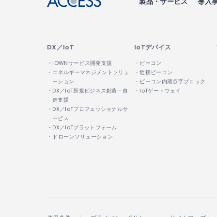
製品・サービス
導入
DX／IoT
IoTデバイス
・IOWNサービス開発支援
・ビーコン
・エネルギーマネジメントソリュ
・近接ビーコン
ーション
・ビーコン内蔵点字ブロック
・DX／IoT新規ビジネス創造・自
・IoTゲートウェイ
走支援
・DX／IoTプロフェッショナルサ
ービス
・DX／IoTプラットフォーム
・ドローンソリューション