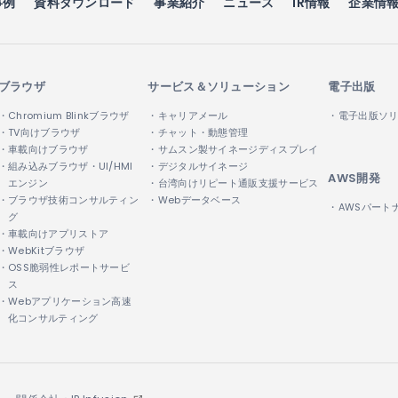
事例
資料ダウンロード
事業紹介
ニュース
IR情報
企業情
ブラウザ
サービス＆ソリューション
電子出版
・Chromium Blinkブラウザ
・キャリアメール
・電子出版ソ
・TV向けブラウザ
・チャット・動態管理
・車載向けブラウザ
・サムスン製サイネージディスプレイ
・組み込みブラウザ・UI/HMI
・デジタルサイネージ
AWS開発
エンジン
・台湾向けリピート通販支援サービス
・ブラウザ技術コンサルティン
・Webデータベース
・AWSパート
グ
・車載向けアプリストア
・WebKitブラウザ
・OSS脆弱性レポートサービ
ス
・Webアプリケーション高速
化コンサルティング