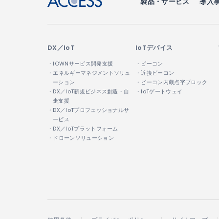
製品・サービス
導入
DX／IoT
IoTデバイス
・IOWNサービス開発支援
・ビーコン
・エネルギーマネジメントソリュ
・近接ビーコン
ーション
・ビーコン内蔵点字ブロック
・DX／IoT新規ビジネス創造・自
・IoTゲートウェイ
走支援
・DX／IoTプロフェッショナルサ
ービス
・DX／IoTプラットフォーム
・ドローンソリューション