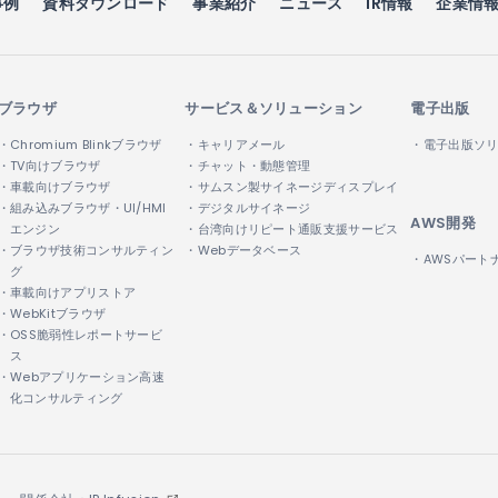
事例
資料ダウンロード
事業紹介
ニュース
IR情報
企業情
ブラウザ
サービス＆ソリューション
電子出版
・Chromium Blinkブラウザ
・キャリアメール
・電子出版ソ
・TV向けブラウザ
・チャット・動態管理
・車載向けブラウザ
・サムスン製サイネージディスプレイ
・組み込みブラウザ・UI/HMI
・デジタルサイネージ
AWS開発
エンジン
・台湾向けリピート通販支援サービス
・ブラウザ技術コンサルティン
・Webデータベース
・AWSパート
グ
・車載向けアプリストア
・WebKitブラウザ
・OSS脆弱性レポートサービ
ス
・Webアプリケーション高速
化コンサルティング