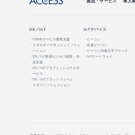
製品・サービス
導入
DX／IoT
IoTデバイス
・IOWNサービス開発支援
・ビーコン
・エネルギーマネジメントソリュ
・近接ビーコン
ーション
・ビーコン内蔵点字ブロック
・DX／IoT新規ビジネス創造・自
・IoTゲートウェイ
走支援
・DX／IoTプロフェッショナルサ
ービス
・DX／IoTプラットフォーム
・ドローンソリューション