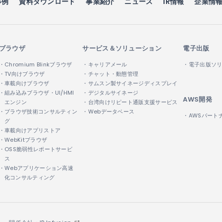
事例
資料ダウンロード
事業紹介
ニュース
IR情報
企業情
ブラウザ
サービス＆ソリューション
電子出版
・Chromium Blinkブラウザ
・キャリアメール
・電子出版ソ
・TV向けブラウザ
・チャット・動態管理
・車載向けブラウザ
・サムスン製サイネージディスプレイ
・組み込みブラウザ・UI/HMI
・デジタルサイネージ
AWS開発
エンジン
・台湾向けリピート通販支援サービス
・ブラウザ技術コンサルティン
・Webデータベース
・AWSパート
グ
・車載向けアプリストア
・WebKitブラウザ
・OSS脆弱性レポートサービ
ス
・Webアプリケーション高速
化コンサルティング