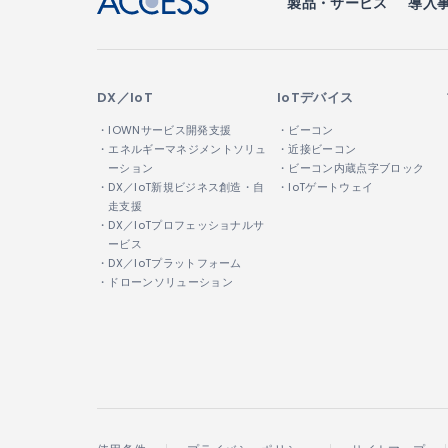
製品・サービス
導入
DX／IoT
IoTデバイス
・IOWNサービス開発支援
・ビーコン
・エネルギーマネジメントソリュ
・近接ビーコン
ーション
・ビーコン内蔵点字ブロック
・DX／IoT新規ビジネス創造・自
・IoTゲートウェイ
走支援
・DX／IoTプロフェッショナルサ
ービス
・DX／IoTプラットフォーム
・ドローンソリューション