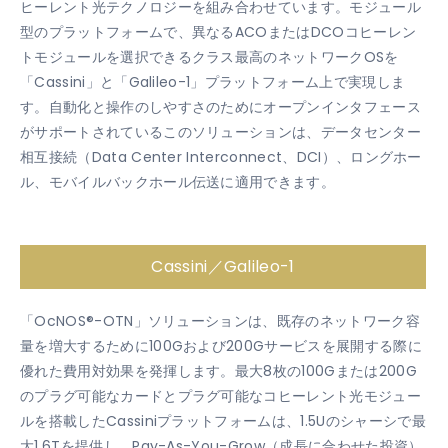
ヒーレント光テクノロジーを組み合わせています。モジュール
型のプラットフォームで、異なるACOまたはDCOコヒーレン
トモジュールを選択できるクラス最高のネットワークOSを
「Cassini」と「Galileo-1」プラットフォーム上で実現しま
す。自動化と操作のしやすさのためにオープンインタフェース
がサポートされているこのソリューションは、データセンター
相互接続（Data Center Interconnect、DCI）、ロングホー
ル、モバイルバックホール伝送に適用できます。
Cassini／Galileo-1
「OcNOS®-OTN」ソリューションは、既存のネットワーク容
量を増大するために100Gおよび200Gサービスを展開する際に
優れた費用対効果を発揮します。最大8枚の100Gまたは200G
のプラグ可能なカードとプラグ可能なコヒーレント光モジュー
ルを搭載したCassiniプラットフォームは、1.5Uのシャーシで最
大1.6Tを提供し、Pay-As-You-Grow（成長に合わせた投資）