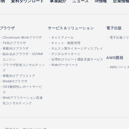
事例
資料ダウンロード
事業紹介
ニュース
IR情報
企業情
ブラウザ
サービス＆ソリューション
電子出版
・Chromium Blinkブラウザ
・キャリアメール
・電子出版ソ
・TV向けブラウザ
・チャット・動態管理
・車載向けブラウザ
・サムスン製サイネージディスプレイ
・組み込みブラウザ・UI/HMI
・デジタルサイネージ
AWS開発
エンジン
・台湾向けリピート通販支援サービス
・ブラウザ技術コンサルティン
・Webデータベース
・AWSパート
グ
・車載向けアプリストア
・WebKitブラウザ
・OSS脆弱性レポートサービ
ス
・Webアプリケーション高速
化コンサルティング