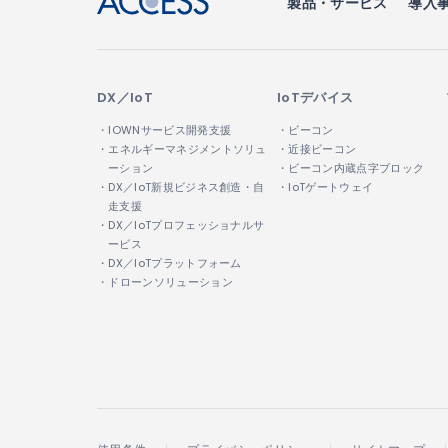
製品・サービス
導入
DX／IoT
IoTデバイス
・IOWNサービス開発支援
・ビーコン
・エネルギーマネジメントソリュ
・近接ビーコン
ーション
・ビーコン内蔵点字ブロック
・DX／IoT新規ビジネス創造・自
・IoTゲートウェイ
走支援
・DX／IoTプロフェッショナルサ
ービス
・DX／IoTプラットフォーム
・ドローンソリューション