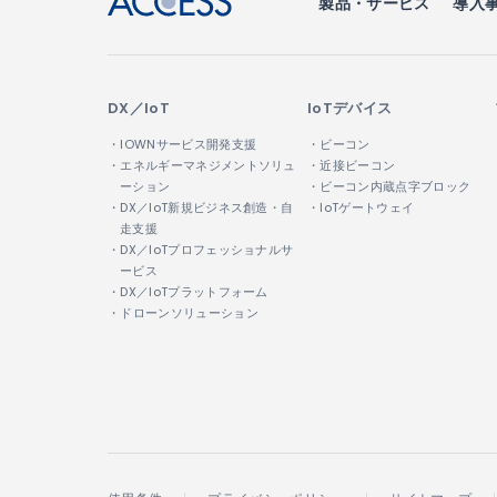
製品・サービス
導入
DX／IoT
IoTデバイス
・IOWNサービス開発支援
・ビーコン
・エネルギーマネジメントソリュ
・近接ビーコン
ーション
・ビーコン内蔵点字ブロック
・DX／IoT新規ビジネス創造・自
・IoTゲートウェイ
走支援
・DX／IoTプロフェッショナルサ
ービス
・DX／IoTプラットフォーム
・ドローンソリューション