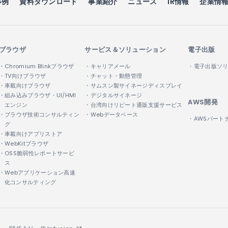
事例
資料ダウンロード
事業紹介
ニュース
IR情報
企業情
ブラウザ
サービス＆ソリューション
電子出版
・Chromium Blinkブラウザ
・キャリアメール
・電子出版ソ
・TV向けブラウザ
・チャット・動態管理
・車載向けブラウザ
・サムスン製サイネージディスプレイ
・組み込みブラウザ・UI/HMI
・デジタルサイネージ
AWS開発
エンジン
・台湾向けリピート通販支援サービス
・ブラウザ技術コンサルティン
・Webデータベース
・AWSパート
グ
・車載向けアプリストア
・WebKitブラウザ
・OSS脆弱性レポートサービ
ス
・Webアプリケーション高速
化コンサルティング