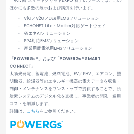
「第17回 スマートグリッドEXPO 春」のブースでは、この
ほかにも多数の展示および講演を行います。
‐ V1G／V2G／DER用EMSソリューション
‐ ECHONET Lite・Matter対応ゲートウェイ
‐ 省エネAIソリューション
‐ PPA対応EMSソリューション
‐ 産業用蓄電池用EMSソリューション
「POWERGs®」および「POWERGs® SMART
CONNECT」
太陽光発電、蓄電池、燃料電池、EV／PHV、エアコン、照
明機器、給湯器等のエネルギー機器の電力データを収集・
制御・メンテナンスをワンストップで提供することで、脱
炭素システムのデジタル化を支援し、事業者の開発・運用
コストを削減します。
詳細は、
こちら
をご参照ください。