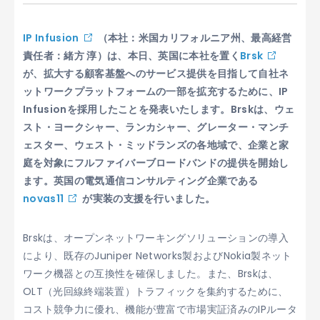
IP Infusion
（本社：米国カリフォルニア州、最高経営
責任者：緒方 淳）は、本日、英国に本社を置く
Brsk
が、拡大する顧客基盤へのサービス提供を目指して自社ネ
ットワークプラットフォームの一部を拡充するために、IP
Infusionを採用したことを発表いたします。Brskは、ウェ
スト・ヨークシャー、ランカシャー、グレーター・マンチ
ェスター、ウェスト・ミッドランズの各地域で、企業と家
庭を対象にフルファイバーブロードバンドの提供を開始し
ます。英国の電気通信コンサルティング企業である
novas11
が実装の支援を行いました。
Brskは、オープンネットワーキングソリューションの導入
により、既存のJuniper Networks製およびNokia製ネット
ワーク機器との互換性を確保しました。また、Brskは、
OLT（光回線終端装置）トラフィックを集約するために、
コスト競争力に優れ、機能が豊富で市場実証済みのIPルータ