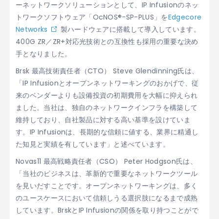
ーネットワークソリューションとして、IP Infusionのネッ
トワークソフトウェア「OcNOS®-SP-PLUS」を
Edgecore
Networks
製ハードウェアに搭載して導入しています。
400G ZR／ZR+対応光技術との互換性も採用の重要な決め
手となりました。
Brsk 最高技術責任者（CTO） Steve Glendinning氏は、
「IP Infusionとオープンネットワーキングのおかげで、従
来のベンダーよりも設備投資の初期費用を大幅に抑えられ
ました。当社は、独自のネットワークインフラを構築して
維持しており、自社製品に対する高い基準を設けていま
す。IP Infusionは、長期的な信頼に値する、業界に精通し
た知見と実績を有しています」と述べています。
Novas11 最高戦略責任者（CSO） Peter Hodgson氏は、
「当社のビジネスは、革新的で重要なネットワークツール
を見いだすことです。オープンネットワーキングは、多く
のユースケースにおいて信頼しうる選択肢になるまで成熟
しています。BrskとIP Infusionの関係を取り持つことがで