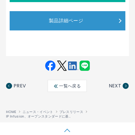
製品詳細ページ
Fac
Twit
Link
LINE
ebo
ter
edin
PREV
NEXT
一覧へ戻る
ok
HOME
ニュース・イベント
プレスリリース
IP Infusion、オープンスタンダードに基づくIPoDWDM商用ソリューションを評価する初のTelecom Infra Project MANTRA概念実証を主催