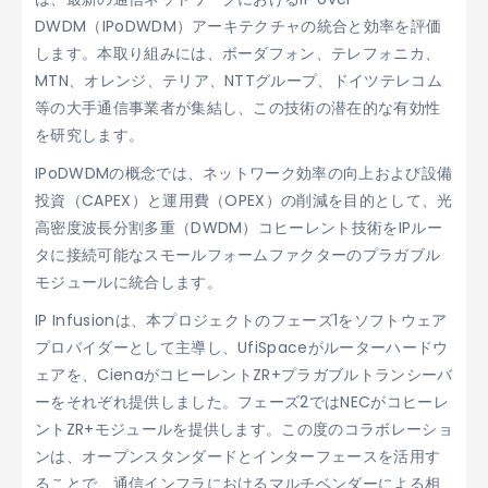
DWDM（IPoDWDM）アーキテクチャの統合と効率を評価
します。本取り組みには、ボーダフォン、テレフォニカ、
MTN、オレンジ、テリア、NTTグループ、ドイツテレコム
等の大手通信事業者が集結し、この技術の潜在的な有効性
を研究します。
IPoDWDMの概念では、ネットワーク効率の向上および設備
投資（CAPEX）と運用費（OPEX）の削減を目的として、光
高密度波長分割多重（DWDM）コヒーレント技術をIPルー
タに接続可能なスモールフォームファクターのプラガブル
モジュールに統合します。
IP Infusionは、本プロジェクトのフェーズ1をソフトウェア
プロバイダーとして主導し、UfiSpaceがルーターハードウ
ェアを、CienaがコヒーレントZR+プラガブルトランシーバ
ーをそれぞれ提供しました。フェーズ2ではNECがコヒーレ
ントZR+モジュールを提供します。この度のコラボレーショ
ンは、オープンスタンダードとインターフェースを活用す
ることで、通信インフラにおけるマルチベンダーによる相