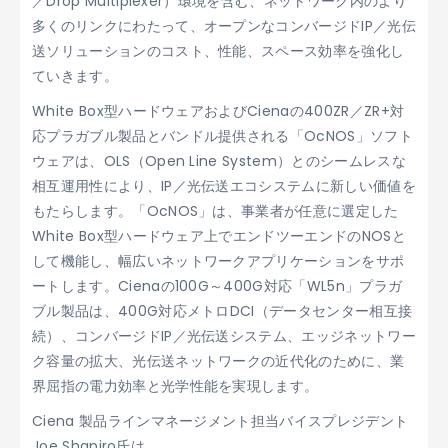
／Drop Multiplexer）環境を含む、ネットワーク内のより
多くのリンクにわたって、オープンなコンバージドIP／光伝
送ソリューションのコスト、性能、スペース効率を強化し
ていきます。
White Box型ハードウェアおよびCienaの400ZR／ZR+対
応プラガブル製品とバンドル提供される「OcNOS」ソフト
ウェアは、OLS（Open Line System）とのシームレスな
相互運用性により、IP／光伝送エコシステムに新しい価値を
もたらします。「OcNOS」は、事業者が任意に選定した
White Box型ハードウェア上でエンドツーエンドのNOSと
して機能し、幅広いネットワークアプリケーションをサポ
ートします。Cienaの100G～400G対応「WL5n」プラガ
ブル製品は、400G対応メトロDCI（データセンター相互接
続）、コンバージドIP／光伝送システム、エッジネットワー
ク容量の拡大、光伝送ネットワークの近代化のために、業
界屈指の電力効率と光学性能を実現します。
Ciena 製品ラインマネージメント担当バイスプレジデント
Joe Shapiro氏は、