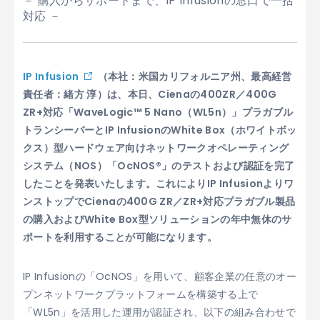
－ 購入からサポートまで、IP Infusionの窓口で一括
対応 －
IP Infusion
（本社：米国カリフォルニア州、最高経営
責任者：緒方 淳）は、本日、Cienaの400ZR／400G
ZR+対応「WaveLogic™ 5 Nano（WL5n）」プラガブル
トランシーバーとIP InfusionのWhite Box（ホワイトボッ
クス）型ハードウェア向けネットワークオペレーティング
システム（NOS）「OcNOS®」のテストおよび認証を完了
したことを発表いたします。これによりIP Infusionよりワ
ンストップでCienaの400G ZR／ZR+対応プラガブル製品
の購入およびWhite Box型ソリューションの年中無休のサ
ポートを利用することが可能になります。
IP Infusionの「OcNOS」を用いて、顧客企業の任意のオー
プンネットワークプラットフォームを構築する上で
「WL5n」を活用した運用が認証され、以下の組み合わせで