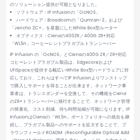
のソリューション提供が可能となりました。
ソフトウェア：IP Infusionの「OcNOS」
ハードウェア：Broadcomの「Qumran-2」および
「Jericho 2C+」を基盤にしたWhite Box型ルーター
オプティクス：Cienaの400ZR／400G ZR+対応
「WL5n」コーヒーレントプラガブルトランシーバー
IP Infusion の「OcNOS」とCienaの400G ZR／ZR+対応
コヒーレントプラガブル製品は、Edgecoreおよび
UfiSpaceが提供する幅広いWhite Box型ハードウェアに対
応しており、これらはすべてIP Infusionよりワンストップ
で購入しサポートを得ることが出来ます。ネットワーク事
業者は、トランスポンダーを交換して、その機能をCiena
のZR+トランシーバーに移行することで、ネットワーク管理
の簡素化、コスト削減、待ち時間短縮が可能になります。IP
InfusionはCienaの「WL5n」ポートフォリオへの統合を継
続し、プラガブル製品へのサポートを拡大することで、ブ
ラウンフィールドROADM（Reconfigurable Optical Add