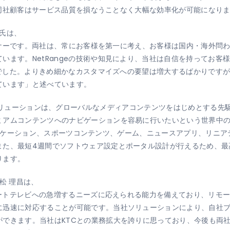
Cと同社顧客はサービス品質を損なうことなく大幅な効率化が可能になり
o氏は、
パートナーです。両社は、常にお客様を第一に考え、お客様は国内・海外
います。NetRangeの技術や知見により、当社は自信を持ってお客
決断でした。よりきめ細かなカスタマイズへの要望は増大するばかりです
ています」と述べています。
 Store」のソリューションは、グローバルなメディアコンテンツをはじめと
ミアムコンテンツへのナビゲーションを容易に行いたいという世界中
d）アプリケーション、スポーツコンテンツ、ゲーム、ニュースアプリ、リニ
また、最短4週間でソフトウェア設定とポータル設計が行えるため、最
ります。
植松 理昌は、
スマートテレビへの急増するニーズに応えられる能力を備えており、リモ
に迅速に対応することが可能です。当社ソリューションにより、自社
ができます。当社はKTCとの業務拡大を誇りに思っており、今後も両