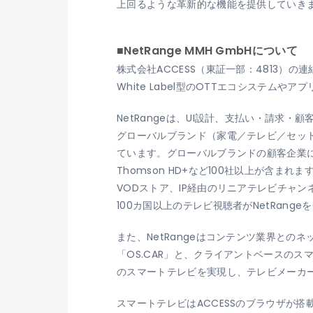
上回るような革新的な機能を提供していき
■NetRange MMH GmbHについて
株式会社ACCESS（東証一部：4813）
White Label型のOTTエコシステ
NetRangeは、UI設計、支払い・請求
グローバルブランド（家電／テレビ／セッ
ています。グローバルブランドの顧客企業には、Vod
Thomson HD+など100社以上が含
VODストア、IP経由のリニアテレビチャ
100カ国以上のテレビ視聴者がNetRang
また、NetRangeはコンテンツ業界と
「OS.CAR」と、クライアントベースのスマ
のスマートテレビを実現し、テレビメーカ
スマートテレビはACCESSのブラウザが搭