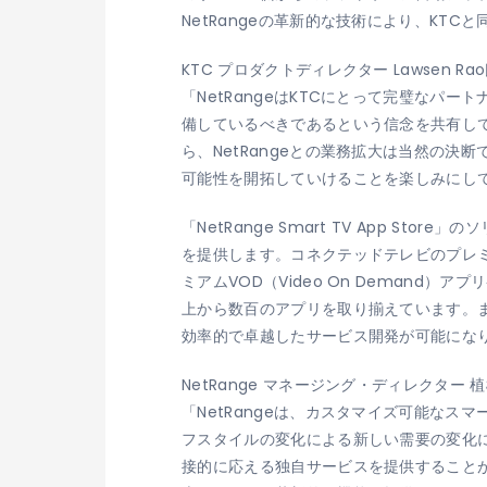
NetRangeの革新的な技術により、KT
KTC プロダクトディレクター Lawsen Ra
「NetRangeはKTCにとって完璧な
備しているべきであるという信念を共有して
ら、NetRangeとの業務拡大は当然の
可能性を開拓していけることを楽しみにし
「NetRange Smart TV App
を提供します。コネクテッドテレビのプレ
ミアムVOD（Video On Deman
上から数百のアプリを取り揃えています。
効率的で卓越したサービス開発が可能にな
NetRange マネージング・ディレクター 
「NetRangeは、カスタマイズ可能な
フスタイルの変化による新しい需要の変化
接的に応える独自サービスを提供すること