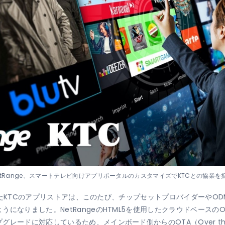
etRange、スマートテレビ向けアプリポータルのカスタマイズでKTCとの協業を
築されたKTCのアプリストアは、このたび、チップセットプロバイダーや
なりました。NetRangeのHTML5を使用したクラウドベースのOT
レードに対応しているため、メインボード側からのOTA（Over the