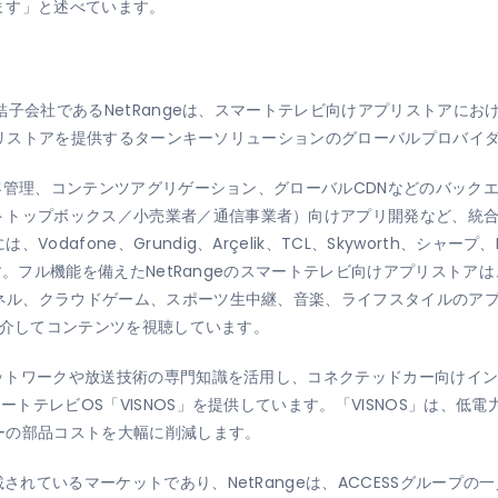
ます」と述べています。
の連結子会社であるNetRangeは、スマートテレビ向けアプリストアに
ムやアプリストアを提供するターンキーソリューションのグローバルプロバイ
・顧客管理、コンテンツアグリゲーション、グローバルCDNなどのバッ
トトップボックス／小売業者／通信事業者）向けアプリ開発など、統
afone、Grundig、Arçelik、TCL、Skyworth、シャープ、
まれます。フル機能を備えたNetRangeのスマートテレビ向けアプリス
ンネル、クラウドゲーム、スポーツ生中継、音楽、ライフスタイルのア
eを介してコンテンツを視聴しています。
のネットワークや放送技術の専門知識を活用し、コネクテッドカー向けイ
ートテレビOS「VISNOS」を提供しています。「VISNOS」は、低
ーの部品コストを大幅に削減します。
載されているマーケットであり、NetRangeは、ACCESSグループ