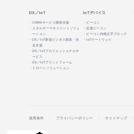
DX／IoT
IoTデバイス
・IOWNサービス開発支援
・ビーコン
・エネルギーマネジメントソリュ
・近接ビーコン
ーション
・ビーコン内蔵点字ブロック
・DX／IoT新規ビジネス創造・自
・IoTゲートウェイ
走支援
・DX／IoTプロフェッショナルサ
ービス
・DX／IoTプラットフォーム
・ドローンソリューション
使用条件
プライバシーポリシー
サイトマップ