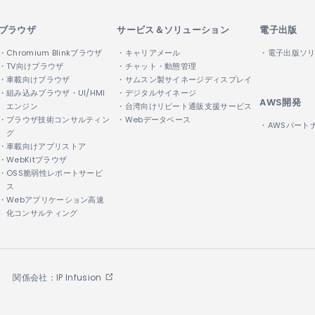
ブラウザ
サービス＆ソリューション
電子出版
・Chromium Blinkブラウザ
・キャリアメール
・電子出版ソ
・TV向けブラウザ
・チャット・動態管理
・車載向けブラウザ
・サムスン製サイネージディスプレイ
・組み込みブラウザ・UI/HMI
・デジタルサイネージ
AWS開発
エンジン
・台湾向けリピート通販支援サービス
・ブラウザ技術コンサルティン
・Webデータベース
・AWSパート
グ
・車載向けアプリストア
・WebKitブラウザ
・OSS脆弱性レポートサービ
ス
・Webアプリケーション高速
化コンサルティング
関係会社：IP Infusion