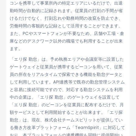
コンを携帯して事業所内の特定エリアにいるだけで、出退
勤時間が自動的に記録されます。従業員の打刻の手間が省
けるだけでなく、打刻忘れや勤務時間の改竄を防止でき、
労働時間の客観的な記録として活用することができます。
また、PCやスマートフォンが不要なため、店舗や工場・倉
庫などのデスクワーク以外の職場でも利用することが出来
ます。
「エリ探 勤怠」は、予め執務エリアや会議室等に設置した
ゲートウェイと従業員が携帯するビーコンを用いて、従業
員の所在をリアルタイムで探索できる機能を勤怠データと
して利用しています。API連携等で既存の勤怠管理システム
と容易に接続可能ですので、対応する勤怠システムを利用
中の企業は、「エリ探 勤怠」のゲートウェイを設置して
「エリ探 勤怠」のビーコンを従業員に配布するだけで、月
額サービスとして利用開始することが出来ます。「エリ探
勤怠」は、現在、株式会社チームスピリットが提供してい
る働き方改革プラットフォーム「TeamSpirit」に対応して
おり、本プラットフォームの連携機能も同時に提供開始い