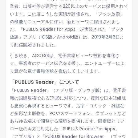
業者、出版社等が運営する220以上のサービスに採用されて
います。この度こうした実績が評価され、「ブック放題」
の機能リニューアルに伴い、新ビューワに採用されまし
た。「PUBLUS Reader for Apps」が実装された「ブック
放題」アプリ（iOS版／Android版）は、2019年2月6日よ
り配信開始されました。
引き続き、ACCESSは、電子書籍ビューワ技術を進化さ
せ、事業者のサービス拡充を支援し、エンドユーザーによ
り豊かな電子書籍体験を提供してまいります。
「PUBLUS Reader」について
「PUBLUS Reader」（アプリ版・ブラウザ版）は、電子書
籍の国際規格であるEPUBに対応しつつ、複雑な日本語組版
も忠実に再現するビューワです。活字・コミック・雑誌な
ど多彩な出版物を、PCやスマートフォン、タブレットなど
あらゆる端末で閲覧する環境を提供します。固定版とリフ
ロー版の両方に対応した「PUBLUS Reader for Apps」
（アプリ版）と「PUBLUS Reader for Browser」（ブラウ