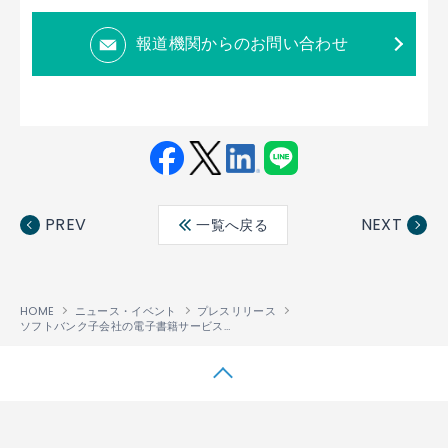
報道機関からのお問い合わせ
Fac
Twit
Link
LINE
ebo
ter
edin
PREV
NEXT
一覧へ戻る
ok
HOME
ニュース・イベント
プレスリリース
ソフトバンク子会社の電子書籍サービス「ブック放題」のビューワに、「PUBLUS
R
®
↑