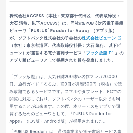
株式会社ACCESS（本社：東京都千代田区、代表取締役：
大石 清恭、以下ACCESS）は、同社のEPUB 3対応電子書籍
®
ビューワ「PUBLUS
Reader for Apps」（アプリ版）
が、ソフトバンク株式会社の子会社の
株式会社ビューン
（本社：東京都港区、代表取締役社長：大石 隆行、以下ビ
ューン）が運営する電子書籍サービス「
ブック放題
」の
アプリ版ビューワとして採用された旨を発表しました。
「ブック放題」は、人気雑誌200誌や名作マンガ20,000
冊、旅行ガイド「るるぶ」100冊が月額500円（税抜）で読
み放題できるサービスです。スマホやタブレット、PCでの
閲覧に対応しており、ソフトバンクのユーザー以外でも利
用することが出来ます。この度、本サービスをアプリで閲
覧するためのビューワとして、「PUBLUS Reader for
Apps」（iOS版・Android版）が採用されました。
「PUBLUS Reader」は、通信事業者や電子書籍サービス事