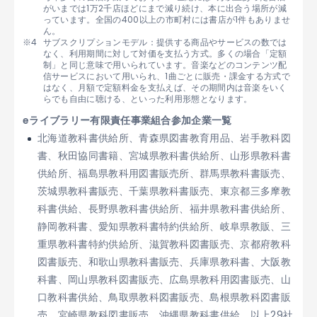
がいまでは1万2千店ほどにまで減り続け、本に出合う場所が減
っています。全国の400以上の市町村には書店が1件もありませ
ん。
サブスクリプションモデル：提供する商品やサービスの数では
なく、利用期間に対して対価を支払う方式。多くの場合「定額
制」と同じ意味で用いられています。音楽などのコンテンツ配
信サービスにおいて用いられ、1曲ごとに販売・課金する方式で
はなく、月額で定額料金を支払えば、その期間内は音楽をいく
らでも自由に聴ける、といった利用形態となります。
eライブラリー有限責任事業組合参加企業一覧
北海道教科書供給所、青森県図書教育用品、岩手教科図
書、秋田協同書籍、宮城県教科書供給所、山形県教科書
供給所、福島県教科用図書販売所、群馬県教科書販売、
茨城県教科書販売、千葉県教科書販売、東京都三多摩教
科書供給、長野県教科書供給所、福井県教科書供給所、
静岡教科書、愛知県教科書特約供給所、岐阜県教販、三
重県教科書特約供給所、滋賀教科図書販売、京都府教科
図書販売、和歌山県教科書販売、兵庫県教科書、大阪教
科書、岡山県教科図書販売、広島県教科用図書販売、山
口教科書供給、鳥取県教科図書販売、島根県教科図書販
売、宮崎県教科図書販売、沖縄県教科書供給 以上29社