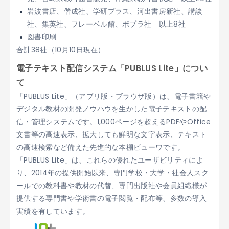
岩波書店、偕成社、学研プラス、河出書房新社、講談
社、集英社、フレーベル館、ポプラ社 以上8社
図書印刷
合計38社（10月10日現在）
電子テキスト配信システム「PUBLUS Lite」につい
て
「PUBLUS Lite」（アプリ版・ブラウザ版）は、電子書籍や
デジタル教材の開発ノウハウを生かした電子テキストの配
信・管理システムです。1,000ページを超えるPDFやOffice
文書等の高速表示、拡大しても鮮明な文字表示、テキスト
の高速検索など備えた先進的な本棚ビューワです。
「PUBLUS Lite」は、これらの優れたユーザビリティによ
り、2014年の提供開始以来、専門学校・大学・社会人スク
ールでの教科書や教材の代替、専門出版社や会員組織様が
提供する専門書や学術書の電子閲覧・配布等、多数の導入
実績を有しています。