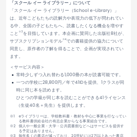
「スクール イー ライブラリー」について
「スクール イー ライブラリー（School e-Library）」
は、近年こどもたちの読解力や表現力の低下が問われてい
る中、全国の子どもたちへ、読書したくなる機会を増やす
※3
こと
を目指しています。本企画に賛同した出版社8社が、
※4
サブスクリプションモデル
での書籍提供の協力について
同意し、原作者の了解を得ることで、企画が実現されてい
ます。
＜サービス内容＞
常時少しずつ入れ替わる1,000冊の本が読書可能です。
一つの学校に28,800円／年で41IDを提供、1クラスが同
時に同じ本を読めます。
ひとつの学級が同じ本を読むことができる41ライセンス
（生徒40名＋先生）を提供します。
eライブラリーは、学校教科書・教材を中心に事業を行なってい
る教科書供給会社の有志企業からなる事業組合です。
個人や一般企業・大学・公共図書館などへはサービスを提供す
る予定はありません。
毎年多くの書店が減っており、20世紀には2万以上あった書店