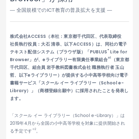
― 全国規模でのICT教育の普及拡大を支援 ―
株式会社ACCESS（本社：東京都千代田区、代表取締役
社長執行役員：大石 清恭、以下ACCESS）は、同社の電子
®
テキスト配信システム（ブラウザ版）「PUBLUS
Lite for
※1
Browser」が、eライブラリー有限責任事業組合
（東京都
千代田区、組合員 岩手教科図書株式会社 職務執行者 玉山
哲、以下eライブラリー）が提供する小中高等学校向け電子
書籍サービス「スクール イー ライブラリー（School e-
Library）」（商標登録出願中）に採用されたことを発表し
ます。
「スクール イー ライブラリー（School e-Library）」は
2019年4月から全国の小中高等学校を対象に提供開始され
※2
る予定です
。