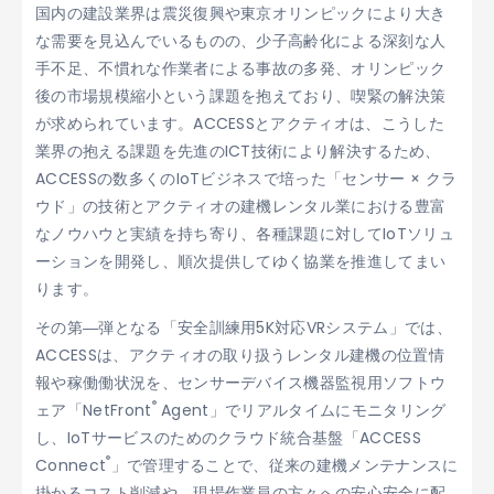
国内の建設業界は震災復興や東京オリンピックにより大き
な需要を見込んでいるものの、少子高齢化による深刻な人
手不足、不慣れな作業者による事故の多発、オリンピック
後の市場規模縮小という課題を抱えており、喫緊の解決策
が求められています。ACCESSとアクティオは、こうした
業界の抱える課題を先進のICT技術により解決するため、
ACCESSの数多くのIoTビジネスで培った「センサー × クラ
ウド」の技術とアクティオの建機レンタル業における豊富
なノウハウと実績を持ち寄り、各種課題に対してIoTソリュ
ーションを開発し、順次提供してゆく協業を推進してまい
ります。
その第―弾となる「安全訓練用5K対応VRシステム」では、
ACCESSは、アクティオの取り扱うレンタル建機の位置情
報や稼働働状況を、センサーデバイス機器監視用ソフトウ
®
ェア「NetFront
Agent」でリアルタイムにモニタリング
し、IoTサービスのためのクラウド統合基盤「ACCESS
®
Connect
」で管理することで、従来の建機メンテナンスに
掛かるコスト削減や、現場作業員の方々への安心安全に配