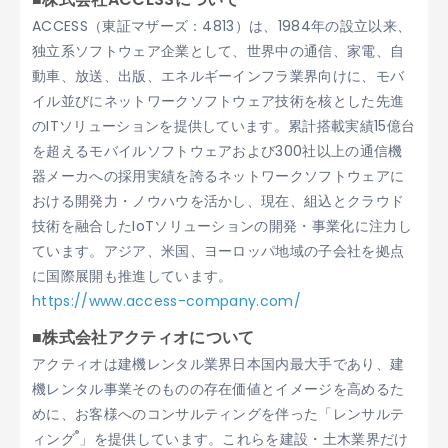
ACCESS（東証マザーズ：4813）は、1984年の設立以来、
独立系ソフトウェア企業として、世界中の通信、家電、自
動車、放送、出版、エネルギーインフラ業界向けに、モバ
イル並びにネットワークソフトウェア技術を核とした先進
のITソリューションを提供しています。累計搭載実績15億台
を超えるモバイルソフトウェアおよび300社以上の通信機
器メーカへの採用実績を誇るネットワークソフトウェアに
おける開発力・ノウハウを活かし、現在、組込とクラウド
技術を融合したIoTソリューションの開発・事業化に注力し
ています。アジア、米国、ヨーロッパ地域の子会社を拠点
に国際展開も推進しています。
https://www.access-company.com/
■株式会社アクティオについて
アクティオは建機レンタル業界日本国内最大手であり、建
機レンタル事業そのものの存在価値とイメージを高めるた
めに、お客様へのコンサルティングを伴った「レンサルテ
®
ィング
」を提供しています。これらを建設・土木業界だけ