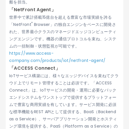
般を担当。
「NetFront Agent」
世界中で累計搭載15億台を超える豊富な市場実績を誇る
®
「NetFront
Browser」の独自エンジンをベースに開発さ
れた、世界最小クラスのマネージドエッジコンピューティ
ングエンジンです。機器の通信プロトコルを束ね、システ
ムの一括制御・状態監視が可能です。
https://www.access-
company.com/products/iot/netfront-agent/
「ACCESS Connect」
IoTサービス構築には、様々なエッジデバイスを束ねてクラ
ウド上でリモート管理することは必須です。「ACCESS
Connect」は、IoTサービスの開発・運用に必要なバック
エンドシステムをワンストップで提供するプラットフォー
ムで豊富な商用実績を有しています。サービス開発に必須
な標準機能をREST APIとして提供する、BaaS（Backend
as a Service）、サーバアプリケーション開発とホスティ
ング環境を提供する、PaaS（Platform as a Service）の