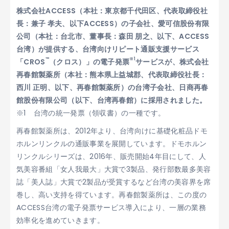
株式会社ACCESS（本社：東京都千代田区、代表取締役社
長：兼子 孝夫、以下ACCESS）の子会社、愛可信股份有限
公司（本社：台北市、董事長：森田 朋之、以下、ACCESS
台湾）が提供する、台湾向けリピート通販支援サービス
™
※1
「CROS
（クロス）」の電子発票
サービスが、株式会社
再春館製薬所（本社：熊本県上益城郡、代表取締役社長：
西川 正明、以下、再春館製薬所）の台湾子会社、日商再春
館股份有限公司（以下、台湾再春館）に採用されました。
台湾の統一発票（領収書）の一種です。
再春館製薬所は、2012年より、台湾向けに基礎化粧品ドモ
ホルンリンクルの通販事業を展開しています。ドモホルン
リンクルシリーズは、2016年、販売開始4年目にして、人
気美容番組「女人我最大」大賞で3製品、発行部数最多美容
誌「美人誌」大賞で2製品が受賞するなど台湾の美容界を席
巻し、高い支持を得ています。再春館製薬所は、この度の
ACCESS台湾の電子発票サービス導入により、一層の業務
効率化を進めていきます。