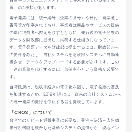
貨店やコンビニエンスストア等で導入されている電子発
票、の4種類があります。
電子発票には、統一編号（企業の番号）や日付、発票通し
番号等が印字されており、事業者は商品やサービスの提供
の際に消費者へ控えを渡すとともに、発行後の電子発票の
データを財政部に提出し、納税する仕組みになっていま
す。電子発票データを財政部に提出するには、財政部から
の要件をみたし、自社システムを財政部システムに自動連
携させ、データをアップロードする必要があります。この
一連の業務を代行するには、加値中心という資格が必要で
す。
台湾政府は、税収手続きの電子化を図り、電子発票の普及
を加速するため、2018年1月には、従来の会社システムから
の統一発票の発行を停止する旨を発表しています。
「CROS」について
台湾でのリピート通販事業に必要な、受注～決済～広告効
果分析機能を統合した基幹システムの提供から、現地イン