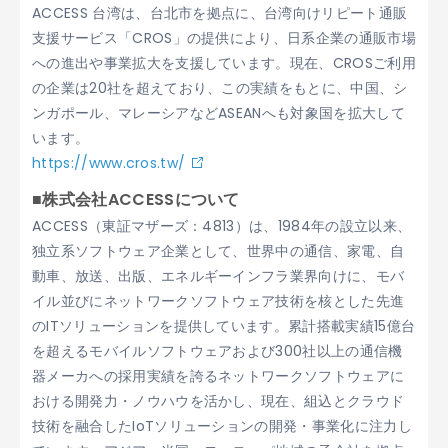
ACCESS 台湾は、台北市を拠点に、台湾向けリピート通販
支援サービス「CROS」の提供により、日系企業の通販市場
への進出や事業拡大を支援しています。現在、CROSご利用
の企業は20社を超えており、この実績をもとに、中国、シ
ンガポール、マレーシアなどASEANへも対象国を拡大して
います。
https://www.cros.tw/
■株式会社ACCESSについて
ACCESS（東証マザーズ：4813）は、1984年の設立以来、
独立系ソフトウェア企業として、世界中の通信、家電、自
動車、放送、出版、エネルギーインフラ業界向けに、モバ
イル並びにネットワークソフトウェア技術を核とした先進
のITソリューションを提供しています。累計搭載実績15億台
を超えるモバイルソフトウェアおよび300社以上の通信機
器メーカへの採用実績を誇るネットワークソフトウェアに
おける開発力・ノウハウを活かし、現在、組込とクラウド
技術を融合したIoTソリューションの開発・事業化に注力し