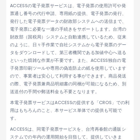
ACCESSの電子発票サービスは、電子発票の使用許可や発
票通し番号の代行申請、専用紙の提供、電子発票の発行、
発行した電子発票データの財政部システムへの送信まで、
電子発票に必要な一連の手続きをサポートします。台湾の
財政部（国税局）システムと自動連携しているため、従来
のように、日々手作業で自社システムから電子発票のデー
タをダウンロードして、第三者機関である加値中心へ送る
といった煩雑な作業が不要です。また、ACCESS独自の電
子発票印刷ツールや専用の偽造防止の紙を使用しています
ので、事業者は安心して利用する事ができます。商品発送
の際、電子発票兼商品明細書の同梱が可能になるため、別
送送付の手間や郵送料金も不要となります。
本電子発票サービスはACCESSの提供する「CROS」での利
用はもちろんのこと、本サービス単体での提供も可能で
す。
ACCESSは、同電子発票サービスを、台湾再春館の通販シ
ステムでの年内の運用開始を目指して、提供していきま