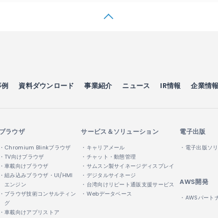
事例
資料ダウンロード
事業紹介
ニュース
IR情報
企業情
ブラウザ
サービス＆ソリューション
電子出版
・Chromium Blinkブラウザ
・キャリアメール
・電子出版ソ
・TV向けブラウザ
・チャット・動態管理
・車載向けブラウザ
・サムスン製サイネージディスプレイ
・組み込みブラウザ・UI/HMI
・デジタルサイネージ
AWS開発
エンジン
・台湾向けリピート通販支援サービス
・ブラウザ技術コンサルティン
・Webデータベース
・AWSパート
グ
・車載向けアプリストア