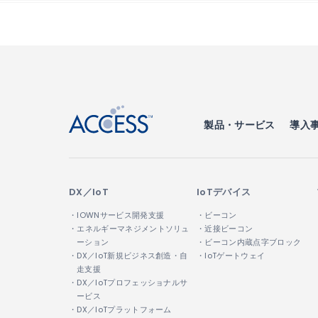
↑
製品・サービス
導入
DX／IoT
IoTデバイス
・IOWNサービス開発支援
・ビーコン
・エネルギーマネジメントソリュ
・近接ビーコン
ーション
・ビーコン内蔵点字ブロック
・DX／IoT新規ビジネス創造・自
・IoTゲートウェイ
走支援
・DX／IoTプロフェッショナルサ
ービス
・DX／IoTプラットフォーム