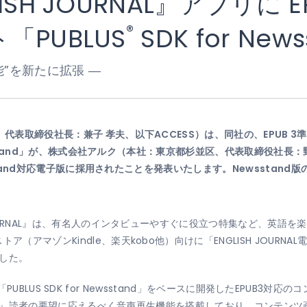
SH JOURNAL』アプリに 
®
PUBLUS
SDK for Ne
”を新たに拡張 ―
、代表取締役社長：兼子 孝夫、以下ACCESS）は、同社の、EPUB 
ewsstand」が、株式会社アルク（本社：東京都杉並区、代表取締役社
sstand対応電子版に採用されたことを発表いたします。Newsstand版の
 JOURNAL』は、有名人のインタビューやすぐに役立つ特集など、英語
（アマゾンKindle、楽天kobo他）向けに「ENGLISH JOUR
ました。
版」は、「PUBLUS SDK for Newsstand」をベースに開発したEP
URNAL』読者の要望に応えるべく音声再生機能を搭載しており、コンテ