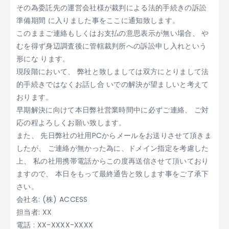
その為委託先の運営会社様が裁判による法的手続きの訴訟
準備期間 に入りました事をここに通知致します。
このままご連絡もしくはお支払の意思表示が無い場合、 や
むを得ず身辺調査後に管轄裁判所への訴訟申し入れという
形にな ります。
現段階において、 弊社と致しましては双方にとりまして法
的手続きではなくお話し合 いでの解決が望ましいと考えて
おります。
早期解決に向けて本日弊社営業時間中に必ずご連絡、 ご対
応の程よろしくお願い致します。
また、 先日弊社の社用PCからメールをお送りさせて頂きま
したが、 ご連絡が無かった為に、ドメイン指定を考慮した
上、 私の社用携帯電話からこの度再送信させて頂いており
ますので、 本日をもって最終通告と致します事をご了承下
さい。
会社名: (株) ACCESS
担当者: XX
電話 : XX-XXXX-XXXX