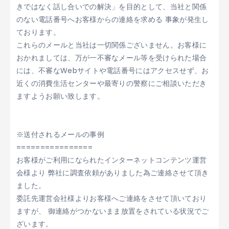
きではなく話し合いでの解決」を目的として、当社と関係
のない電話番号へお客様からの連絡を求める 事象が発生し
ております。
これらのメールと当社は一切関係ございません。お客様に
おかれましては、
万が一不
審なメール等を受けられた場合
に
は、
不審なWebサイトや電話番号にはアクセスせず、お
近くの消費生活センターや最寄りの警察にご相談いただき
ますようお願い致します。
※送付されるメールの事例
================
お客様がご利用になられたインターネットコンテンツ運営
会様より 弊社に調査依頼がありました為ご連絡させて頂き
ました。
委託先運営会社様よりお客様へご連絡をさせて頂いており
ますが、 御連絡がつかないまま放置をされている状況でご
ざいます。