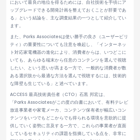
において最良の地位を得るためには、自社技術を手頃にア
ップグレードできる開発計画を整えておくことが肝要であ
る」という結論を、主な調査結果の一つとして紹介してい
ます。
また、Parks Associatesは使い勝手の良さ（ユーザービリ
ティ）の重要性についても注意を喚起し、「インターネッ
ト対応家電機器の進化により、消費者からは、いつどこに
いても、あらゆる端末から任意のコンテンツを選んで視聴
したい、という思いが高まる一方で、一般的な消費者が数
ある選択肢から最適な方法を選んで視聴するには、技術的
な障壁も生じている」と述べています。
ACCESS 最高技術責任者（CTO）石黒 邦宏は、
「Parks Associatesがこの度の白書において、有料テレビ
放送事業者や家電メーカ、コンテンツ保有者が幅広いコン
テンツをいつでもどこからでも得られる環境を意欲的に提
供していく姿勢に言及する一方で、これらの事業者が直面
しているセキュリティの課題を指摘している点を、非常に