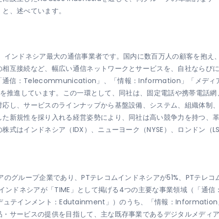
」と、述べています。
り、インドネシア最大の通信事業者です。国内に数百万人の顧客を抱え
の相互接続など、幅広い通信ネットワークとサービスを、自社ならび
：Telecommunication」、「情報：Information」「メ
事業展開を推進しています。この一環として、同社は、固定電話や携帯電話
対応し、サービスのラインナップから基盤設備、システム、組織体制
した新規性を採り入れる経営姿勢により、同社は高い競争力を持つ、
式はインドネシア（IDX）、ニューヨーク（NYSE）、ロンドン（LS
のグループ企業であり、PTテレコムインドネシアが51%、PTテレコム
ンドネシアが「TIME」として掲げる4つの主要な事業領域（「通信：Tel
「エデュテインメント：Edutainment」）のうち、「情報：Inform
品・サービスの提供を目指して、主な既存事業であるデジタルメディ