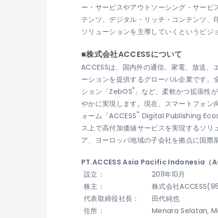
ー・サービスやアウトソーシング・サービ
テンツ、デジタル・リッチ・コンテンツ、
ソリューションを主導していくというビジ
■株式会社ACCESSについて
ACCESSは、国内外の通信、家電、放送
ーションを提供するグローバル企業です。全世
®
ション「ZebOS
」など、柔軟かつ拡張性
やかに実現します。現在、スマートフォン向け
™
ォーム「ACCESS
Digital Publi
ス上で高付加価値サービスを実現するソリュ
ア、ヨーロッパ地域の子会社を拠点に国際展
PT.ACCESS Asia Pacific Indonesia
設立：
2011年10月
株主：
株式会社ACCESS(95%)
代表取締役社長：
田代純也
住所：
Menara Selatan, Me