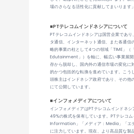
場のさらなる活性化に貢献してまいります
■PTテレコムインドネシアについて
PTテレコムインドネシアは国営企業であ
タ通信、インターネット通信、また各通信
略的事業の柱として4つの領域「TIME」（「通信
Edutainment」）を軸に、幅広い
存から脱却し、国内外の通信市場の変化に
的かつ包括的な転換を進めています。こう
頭株主はインドネシア政府であり、その他の株
にて公開しています。
■インフォメディアについて
インフォメディアはPTテレコムインドネシア
49%の株式を保有しています。PTテレコムイ
Information」「メディア：Media」
に注力しています。現在、より高品質な製