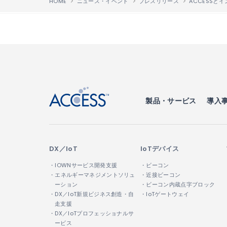
HOME
ニュース・イベント
プレスリリース
↑
製品・サービス
導入
DX／IoT
IoTデバイス
・IOWNサービス開発支援
・ビーコン
・エネルギーマネジメントソリュ
・近接ビーコン
ーション
・ビーコン内蔵点字ブロック
・DX／IoT新規ビジネス創造・自
・IoTゲートウェイ
走支援
・DX／IoTプロフェッショナルサ
ービス